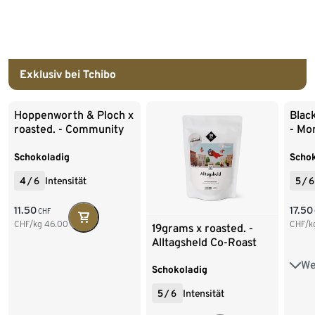
Exklusiv bei Tchibo
Ende der Auflistung
Hoppenworth & Ploch x
Black
roasted. - Community
- Mo
Blend Co-Roast #4
Roas
Espresso - 250 g Ganze
500 
Schokoladig
Schok
Bohne
4
/
6
Intensität
5
/
6
11.50
17.50
CHF
CHF/kg
46.00
CHF/k
19grams x roasted. -
Alltagsheld Co-Roast
#3 Omni-Roast - 250 g
We
500
Ganze Bohne
Schokoladig
5
/
6
Intensität
1 k