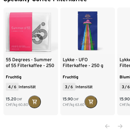
4 x
55 Degrees - Summer
Lykke - UFO
Lykk
of 55 Filterkaffee - 250
Filterkaffee - 250 g
Filte
g Ganze Bohne
Ganze Bohne
Ganz
Fruchtig
Fruchtig
Blum
4
/
6
Intensität
3
/
6
Intensität
3
/
6
15.20
15.90
15.90
CHF
CHF
CHF/kg
60.80
CHF/kg
63.60
CHF/k