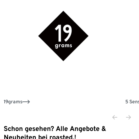
19grams
5 Sen
Schon gesehen? Alle Angebote &
Ende der Auflistung
Neuheiten bei roasted.!