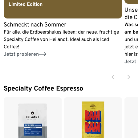
Limited Edition
Unse
die 
Schmeckt nach Sommer
Was s
Für alle, die Erdbeershakes lieben: der neue, fruchtige
am be
Specialty Coffee von Heilandt. Ideal auch als Iced
und u
Coffee!
jetzt 
Jetzt probieren
hier i
Jetzt
Specialty Coffee Espresso
Ende der Auflistung