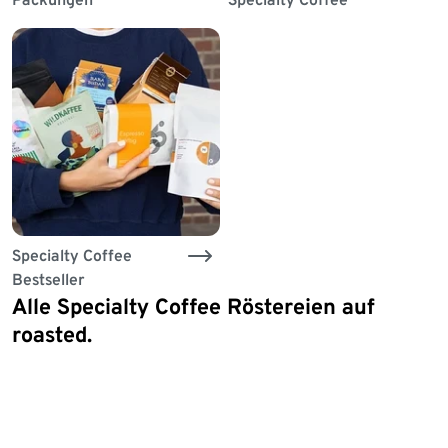
Specialty Coffee
Bestseller
Alle Specialty Coffee Röstereien auf
Ende der Auflistung
roasted.