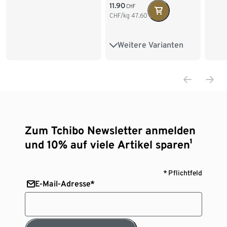
11.90
CHF
4 x
CHF/kg
47.60
250
Weitere Varianten
250 g Ganze Bohne
1 kg Ganze Bohne
2 x 1 kg Ganze Bohne
4 x 1 kg Ganze Bohne
Zum Tchibo Newsletter anmelden
und 10% auf viele Artikel sparen¹
* Pflichtfeld
E-Mail-Adresse*