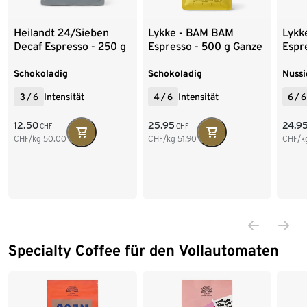
Heilandt 24/Sieben
Lykke - BAM BAM
Lykk
Decaf Espresso - 250 g
Espresso - 500 g Ganze
Espr
Ganze Bohne
Bohne
Boh
Schokoladig
Schokoladig
Nussi
3
/
6
Intensität
4
/
6
Intensität
6
/
6
12.50
25.95
24.9
CHF
CHF
CHF/kg
50.00
CHF/kg
51.90
CHF/k
Specialty Coffee für den Vollautomaten
Ende der Auflistung