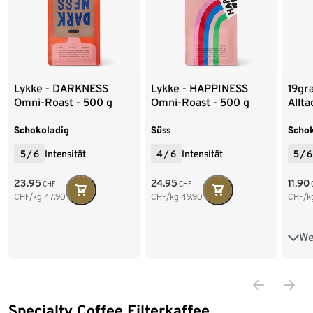
Lykke - DARKNESS
Lykke - HAPPINESS
19gra
Omni-Roast - 500 g
Omni-Roast - 500 g
Allt
Ganze Bohne
Ganze Bohne
#3 O
Ganz
Schokoladig
Süss
Schok
5
/
6
Intensität
4
/
6
Intensität
5
/
6
23.95
24.95
11.90
CHF
CHF
CHF/kg
47.90
CHF/kg
49.90
CHF/k
We
250
1 k
2 x
Specialty Coffee Filterkaffee
Ende der Auflistung