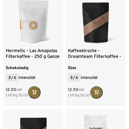
Hermetic - Las Amapolas
Kaffeekirsche -
Filterkaffee - 250 g Ganze
Dreamteam Filterkaffee -
Bohne
250 g Gemahlen
Schokoladig
Süss
3
/
6
Intensität
3
/
6
Intensität
12.50
12.50
CHF
CHF
CHF/kg
50.00
CHF/kg
50.00