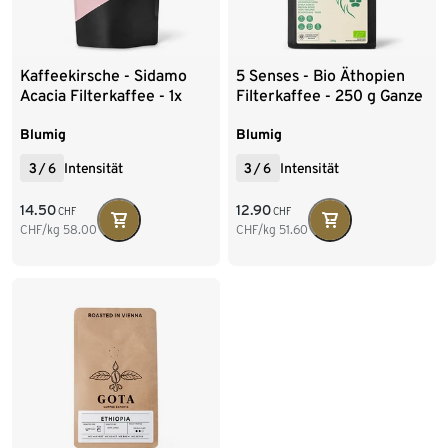
Kaffeekirsche - Sidamo
5 Senses - Bio Äthopien
Acacia Filterkaffee - 1x
Filterkaffee - 250 g Ganze
250 g Ganze Bohne
Bohne
Blumig
Blumig
3
/
6
Intensität
3
/
6
Intensität
14.50
12.90
CHF
CHF
CHF/kg
58.00
CHF/kg
51.60