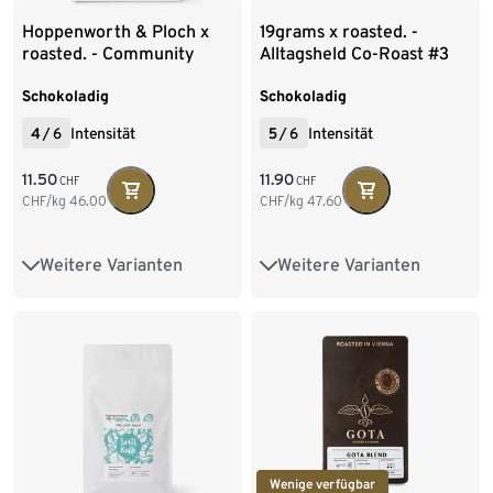
Hoppenworth & Ploch x
19grams x roasted. -
roasted. - Community
Alltagsheld Co-Roast #3
Blend Co-Roast #4
Omni-Roast - 250 g Ganze
Espresso - 250 g Ganze
Bohne
Schokoladig
Schokoladig
Bohne
4
/
6
Intensität
5
/
6
Intensität
11.50
11.90
CHF
CHF
CHF/kg
46.00
CHF/kg
47.60
Weitere Varianten
Weitere Varianten
250 g Ganze Bohne
250 g Ganze Bohne
1 kg Ganze Bohne
1 kg Ganze Bohne
2 x 1 kg Ganze Bohne
2 x 1 kg Ganze Bohne
4 x 1 kg Ganze Bohne
4 x 1 kg Ganze Bohne
Wenige verfügbar