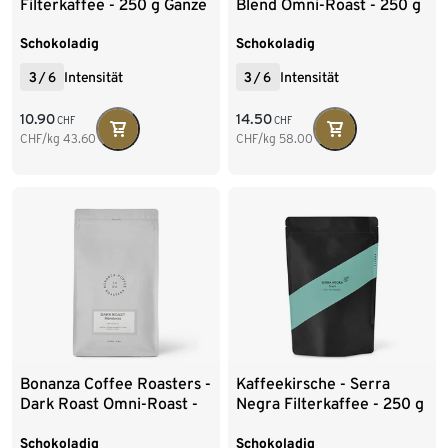
Filterkaffee - 250 g Ganze
Blend Omni-Roast - 250 g
Bohne
Ganze Bohne
Schokoladig
Schokoladig
3
/
6
Intensität
3
/
6
Intensität
10.90
14.50
CHF
CHF
CHF/kg
43.60
CHF/kg
58.00
Bonanza Coffee Roasters -
Kaffeekirsche - Serra
Dark Roast Omni-Roast -
Negra Filterkaffee - 250 g
250 g Ganze Bohne
Ganze Bohne
Schokoladig
Schokoladig