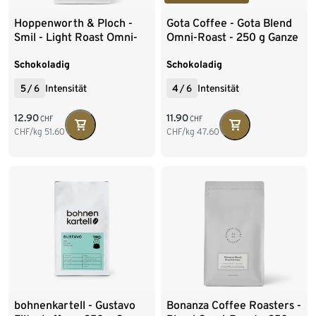
Hoppenworth & Ploch -
Gota Coffee - Gota Blend
Smil - Light Roast Omni-
Omni-Roast - 250 g Ganze
Roast - 250 g Ganze
Bohne
Bohne
Schokoladig
Schokoladig
5
/
6
Intensität
4
/
6
Intensität
12.90
11.90
CHF
CHF
CHF/kg
51.60
CHF/kg
47.60
bohnenkartell - Gustavo
Bonanza Coffee Roasters -