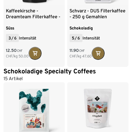
Kaffeekirsche -
Schvarz - DUS Filterkaffee
Dreamteam Filterkaffee -
- 250 g Gemahlen
250 g Ganze Bohne
Süss
Schokoladig
3
/
6
Intensität
5
/
6
Intensität
12.50
11.90
CHF
CHF
CHF/kg
50.00
CHF/kg
47.60
Schokoladige Specialty Coffees
15 Artikel