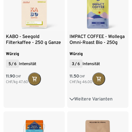
KABO - Seegold
IMPACT COFFEE - Wollega
Filterkaffee - 250 g Ganze
Omni-Roast Bio - 250g
Bohne
Ganze Bohne
Würzig
Würzig
5
/
6
Intensität
3
/
6
Intensität
11.90
11.50
CHF
CHF
CHF/kg
47.60
CHF/kg
46.00
Weitere Varianten
250 g Ganze Bohne
500 g Ganze Bohne