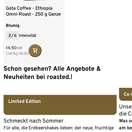
Gota Coffee - Ethiopia
Omni-Roast - 250 g Ganze
Bohne
Blumig
2
/
6
Intensität
14.50
CHF
CHF/kg
58.00
Schon gesehen? Alle Angebote &
Ende der Auflistung
Neuheiten bei roasted.!
Co-
Neu
Limited Edition
Unse
die 
Schmeckt nach Sommer
Was s
Für alle, die Erdbeershakes lieben: der neue, fruchtige
am be