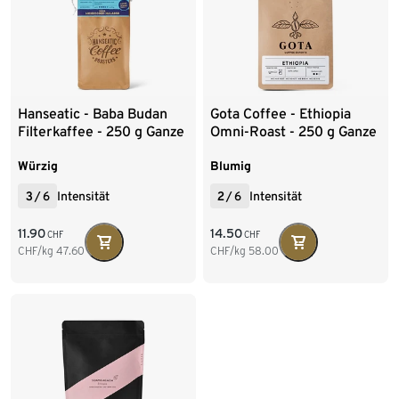
Hanseatic - Baba Budan
Gota Coffee - Ethiopia
Filterkaffee - 250 g Ganze
Omni-Roast - 250 g Ganze
Bohne
Bohne
Würzig
Blumig
3
/
6
Intensität
2
/
6
Intensität
11.90
14.50
CHF
CHF
CHF/kg
47.60
CHF/kg
58.00