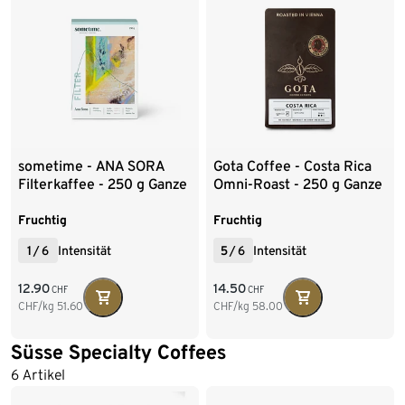
sometime - ANA SORA
Gota Coffee - Costa Rica
Filterkaffee - 250 g Ganze
Omni-Roast - 250 g Ganze
Bohne
Bohne
Fruchtig
Fruchtig
1
/
6
Intensität
5
/
6
Intensität
12.90
14.50
CHF
CHF
CHF/kg
51.60
CHF/kg
58.00
Süsse Specialty Coffees
6 Artikel