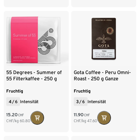
55 Degrees - Summer of
Gota Coffee - Peru Omni-
55 Filterkaffee - 250 g
Roast - 250 g Ganze
Ganze Bohne
Bohne
Fruchtig
Fruchtig
4
/
6
Intensität
3
/
6
Intensität
15.20
11.90
CHF
CHF
CHF/kg
60.80
CHF/kg
47.60