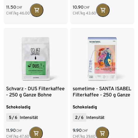
11.50
10.90
CHF
CHF
CHF/kg
46.00
CHF/kg
43.60
Schvarz - DUS Filterkaffee
sometime - SANTA ISABEL
- 250 g Ganze Bohne
Filterkaffee - 250 g Ganze
Bohne
Schokoladig
Schokoladig
5
/
6
Intensität
2
/
6
Intensität
11.90
9.90
CHF
CHF
CHF/kg
47.60
CHF/kg
39.60