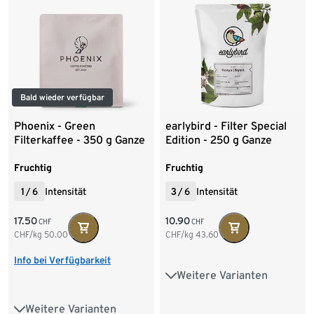
Bald wieder verfügbar
Phoenix - Green
earlybird - Filter Special
Filterkaffee - 350 g Ganze
Edition - 250 g Ganze
Bohne
Bohne
Fruchtig
Fruchtig
1
/
6
Intensität
3
/
6
Intensität
17.50
10.90
CHF
CHF
CHF/kg
50.00
CHF/kg
43.60
Info bei Verfügbarkeit
Weitere Varianten
250 g Ganze Bohne
Weitere Varianten
350 g Ganze Bohne