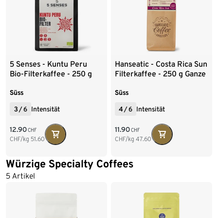
5 Senses - Kuntu Peru
Hanseatic - Costa Rica Sun
Bio-Filterkaffee - 250 g
Filterkaffee - 250 g Ganze
Ganze Bohne
Bohne
Süss
Süss
3
/
6
Intensität
4
/
6
Intensität
12.90
11.90
CHF
CHF
CHF/kg
51.60
CHF/kg
47.60
Würzige Specialty Coffees
5 Artikel