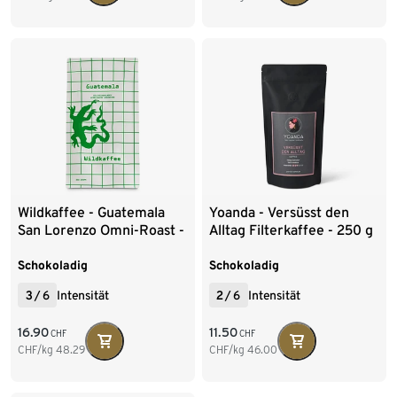
Wildkaffee - Guatemala
Yoanda - Versüsst den
San Lorenzo Omni-Roast -
Alltag Filterkaffee - 250 g
350 g Ganze Bohne
Ganze Bohne
Schokoladig
Schokoladig
3
/
6
Intensität
2
/
6
Intensität
16.90
11.50
CHF
CHF
CHF/kg
48.29
CHF/kg
46.00