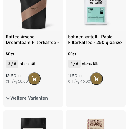
Kaffeekirsche -
bohnenkartell - Pablo
Dreamteam Filterkaffee -
Filterkaffee - 250 g Ganze
250 g Ganze Bohne
Bohne
Süss
Süss
3
/
6
Intensität
4
/
6
Intensität
12.50
11.50
CHF
CHF
CHF/kg
50.00
CHF/kg
46.00
Weitere Varianten
250 g Ganze Bohne
500 g Ganze Bohne
250 g Gemahlen