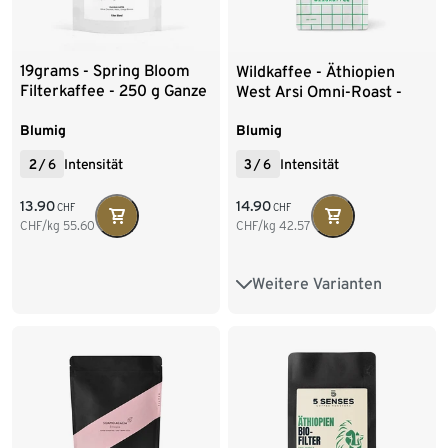
19grams - Spring Bloom
Wildkaffee - Äthiopien
Filterkaffee - 250 g Ganze
West Arsi Omni-Roast -
Bohne
350 g Ganze Bohne
Blumig
Blumig
2
/
6
Intensität
3
/
6
Intensität
13.90
14.90
CHF
CHF
CHF/kg
55.60
CHF/kg
42.57
Weitere Varianten
350 g Ganze Bohne
1 kg Ganze Bohne
2 x 1 kg Ganze Bohne