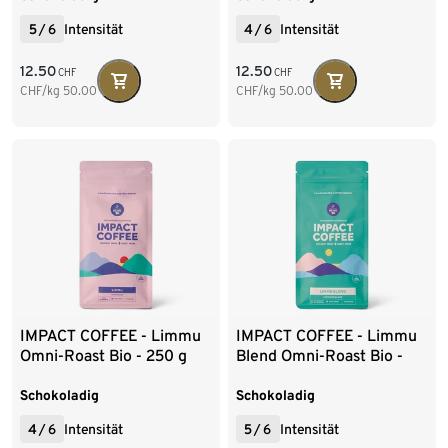
5
/
6
Intensität
4
/
6
Intensität
12.50
12.50
CHF
CHF
CHF/kg
50.00
CHF/kg
50.00
IMPACT COFFEE - Limmu
IMPACT COFFEE - Limmu
Omni-Roast Bio - 250 g
Blend Omni-Roast Bio -
Ganze Bohne
250 g Ganze Bohne
Schokoladig
Schokoladig
4
/
6
Intensität
5
/
6
Intensität