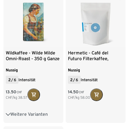
Wildkaffee - Wilde Milde
Hermetic - Café del
Omni-Roast - 350 g Ganze
Futuro Filterkaffee,
Bohne
entkoffeiniert - 250 g
Ganze Bohne
Nussig
Nussig
2
/
6
Intensität
2
/
6
Intensität
13.50
14.50
CHF
CHF
CHF/kg
38.57
CHF/kg
58.00
Weitere Varianten
350 g Ganze Bohne
1 kg Ganze Bohne