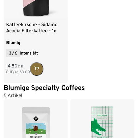
Kaffeekirsche - Sidamo
Acacia Filterkaffee - 1x
250 g Ganze Bohne
Blumig
3
/
6
Intensität
14.50
CHF
CHF/kg
58.00
Blumige Specialty Coffees
5 Artikel