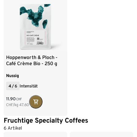
Hoppenworth & Ploch -
Café Crème Bio - 250 g
Ganze Bohne
Nussig
4
/
6
Intensität
11.90
CHF
CHF/kg
47.60
Fruchtige Specialty Coffees
6 Artikel