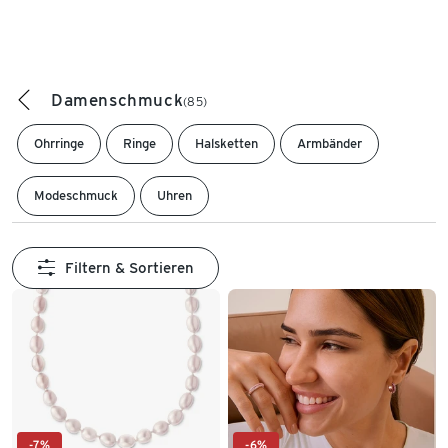
Damenschmuck
(85)
Ohrringe
Ringe
Halsketten
Armbänder
Modeschmuck
Uhren
Filtern & Sortieren
-7%
-6%