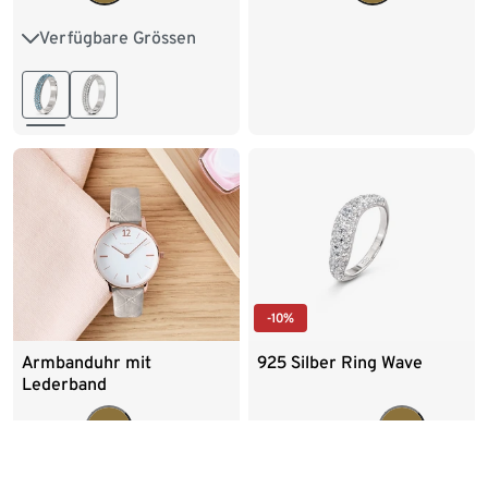
Verfügbare Grössen
17
18
19
20
-10%
Armbanduhr mit
925 Silber Ring Wave
Lederband
49.95
49.00
54.95
CHF
CHF
CHF
30-Tage-Bestpreis:
54.95
CHF