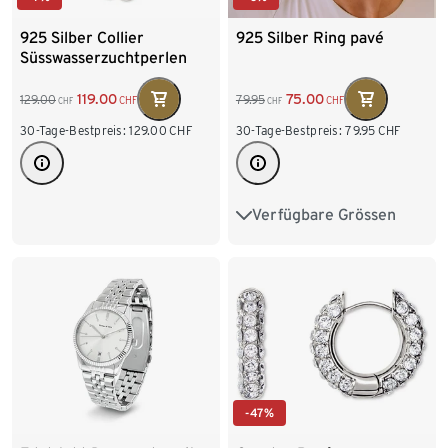
925 Silber Collier
925 Silber Ring pavé
Süsswasserzuchtperlen
119.00
75.00
129.00
79.95
CHF
CHF
CHF
CHF
30-Tage-Bestpreis:
129.00
CHF
30-Tage-Bestpreis:
79.95
CHF
Verfügbare Grössen
17
18
19
20
-47%