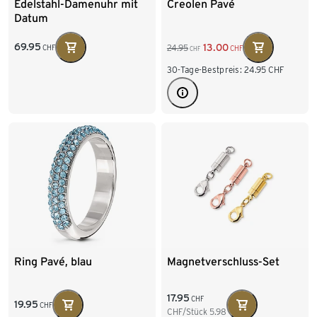
Edelstahl-Damenuhr mit
Creolen Pavé
Datum
69.95
13.00
24.95
CHF
CHF
CHF
30-Tage-Bestpreis:
24.95
CHF
Ring Pavé, blau
Magnetverschluss-Set
17.95
CHF
19.95
CHF
CHF/Stück
5.98