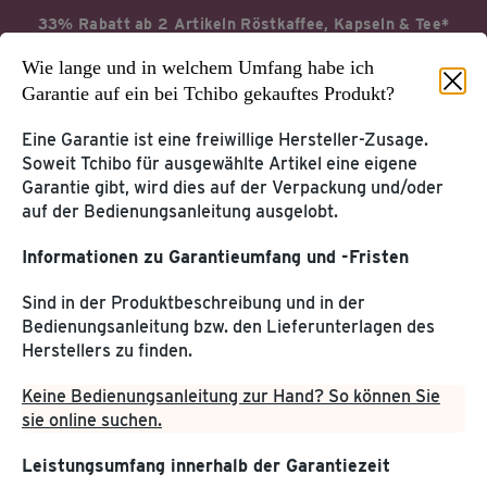
33% Rabatt ab 2 Artikeln Röstkaffee, Kapseln & Tee*
Wie lange und in welchem Umfang habe ich
Jetzt profitieren
Aktionsbedingungen*
Garantie auf ein bei Tchibo gekauftes Produkt?
Eine Garantie ist eine freiwillige Hersteller-Zusage.
Soweit Tchibo für ausgewählte Artikel eine eigene
Garantie gibt, wird dies auf der Verpackung und/oder
Startseite
Service & Hilfe
auf der Bedienungsanleitung ausgelobt.
Informationen zu Garantieumfang und -Fristen
KUNDENKONTO &
KUNDENSERVICE
TCHIBOCARD
Sind in der Produktbeschreibung und in der
Tchibo Online-Konto
Bedienungsanleitung bzw. den Lieferunterlagen des
Hilfe & Kontakt
TchiboCard & TreueBohnen
Herstellers zu finden.
PRODUKT-
Keine Bedienungsanleitung zur Hand? So können Sie
WEITERE SERVICES
INFORMATIONEN
sie online suchen.
Katalog
Kaffee & Kaffeemaschinen
Tchibo App
Leistungsumfang innerhalb der Garantiezeit
Entsorgung & Inhaltsstoffe
Geschenkkarte