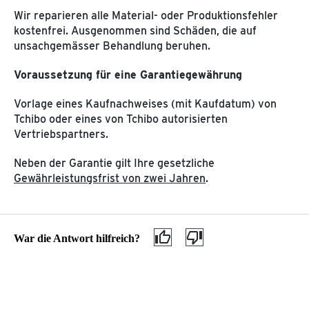
Gefahrgut
Wir reparieren alle Material- oder Produktionsfehler
kostenfrei. Ausgenommen sind Schäden, die auf
MEINE TCHIBO FILIALE
unsachgemässer Behandlung beruhen.
Neu in der Filiale
ÜBER TCHIBO
Filialreservierung
Voraussetzung für eine Garantiegewährung
Filiale finden
Datenschutz
Vorlage eines Kaufnachweises (mit Kaufdatum) von
Click & Collect
AGB
Tchibo oder eines von Tchibo autorisierten
Barrierefreiheitserklärung
Vertriebspartners.
Kundenservice & Hilfe
Neben der Garantie gilt Ihre gesetzliche
Hilfethemen
Wie lange und 
Gewährleistungsfrist von zwei Jahren
.
War die Antwort hilfreich?
Wie lange und in welchem Umfang habe ich