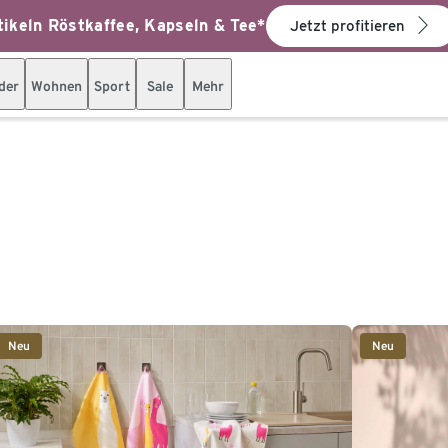
ikeln Röstkaffee, Kapseln & Tee*
Jetzt profitieren
der
Wohnen
Sport
Sale
Mehr
Neu
Neu