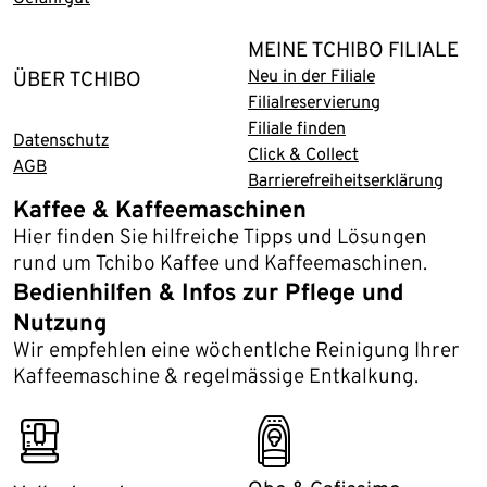
MEINE TCHIBO FILIALE
Neu in der Filiale
ÜBER TCHIBO
Filialreservierung
Filiale finden
Datenschutz
Click & Collect
AGB
Barrierefreiheitserklärung
Kaffee & Kaffeemaschinen
Hier finden Sie hilfreiche Tipps und Lösungen
rund um Tchibo Kaffee und Kaffeemaschinen.
Bedienhilfen & Infos zur Pflege und
Nutzung
Wir empfehlen eine wöchentlche Reinigung Ihrer
Kaffeemaschine & regelmässige Entkalkung.
fully_coffee_machine
cafissimo_easy