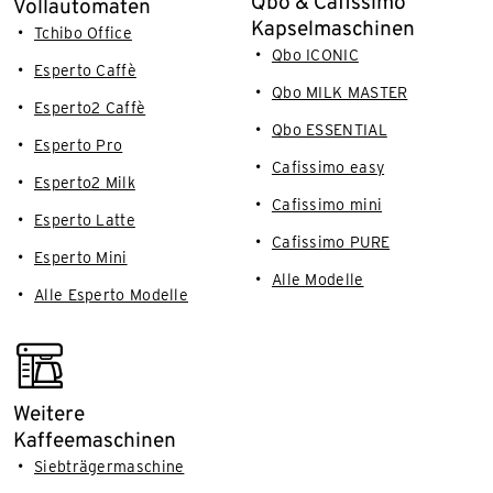
Qbo & Cafissimo
Vollautomaten
Kapselmaschinen
Tchibo Office
Qbo ICONIC
Esperto Caffè
Qbo MILK MASTER
Esperto2 Caffè
Qbo ESSENTIAL
Esperto Pro
Cafissimo easy
Esperto2 Milk
Cafissimo mini
Esperto Latte
Cafissimo PURE
Esperto Mini
Alle Modelle
Alle Esperto Modelle
filter_coffee_machine
Weitere
Kaffeemaschinen
Siebträgermaschine