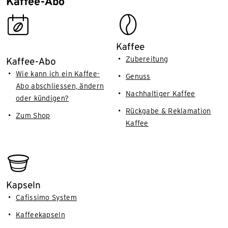
Kaffee-Abo
coffee_subscription
beans
Kaffee
Zubereitung
Kaffee-Abo
Wie kann ich ein Kaffee-
Genuss
Abo abschliessen, ändern
Nachhaltiger Kaffee
oder kündigen?
Rückgabe & Reklamation
Zum Shop
Kaffee
cafissimo_capsule
Kapseln
Cafissimo System
Kaffeekapseln