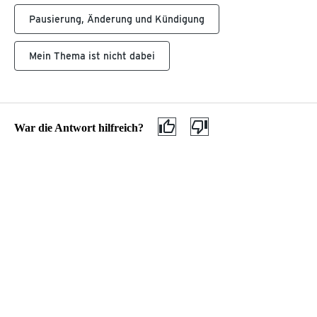
Gefahrgut
Pausierung, Änderung und Kündigung
MEINE TCHIBO FILIALE
Neu in der Filiale
ÜBER TCHIBO
Mein Thema ist nicht dabei
Filialreservierung
Filiale finden
Datenschutz
Click & Collect
AGB
Barrierefreiheitserklärung
War die Antwort hilfreich?
Kundenservice & Hilfe
Hilfethemen
Wie kann ich e
Wie kann ich ein Kaffee-Abo abschliessen, ändern