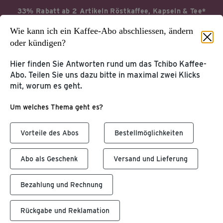
33% Rabatt ab 2 Artikeln Röstkaffee, Kapseln & Tee*
Wie kann ich ein Kaffee-Abo abschliessen, ändern
Jetzt profitieren
Aktionsbedingungen*
oder kündigen?
Hier finden Sie Antworten rund um das Tchibo Kaffee-
Abo. Teilen Sie uns dazu bitte in maximal zwei Klicks
mit, worum es geht.
Startseite
Service & Hilfe
Um welches Thema geht es?
KUNDENKONTO &
KUNDENSERVICE
TCHIBOCARD
Vorteile des Abos
Bestellmöglichkeiten
Tchibo Online-Konto
Hilfe & Kontakt
TchiboCard & TreueBohnen
Abo als Geschenk
Versand und Lieferung
PRODUKT-
Bezahlung und Rechnung
WEITERE SERVICES
INFORMATIONEN
Katalog
Kaffee & Kaffeemaschinen
Tchibo App
Rückgabe und Reklamation
Entsorgung & Inhaltsstoffe
Geschenkkarte