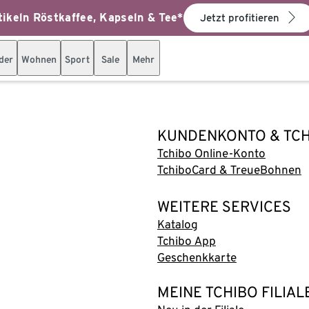
ikeln Röstkaffee, Kapseln & Tee*
Jetzt profitieren
der
Wohnen
Sport
Sale
Mehr
KUNDENKONTO & TC
Tchibo Online-Konto
TchiboCard & TreueBohnen
WEITERE SERVICES
Katalog
Tchibo App
Geschenkkarte
MEINE TCHIBO FILIAL