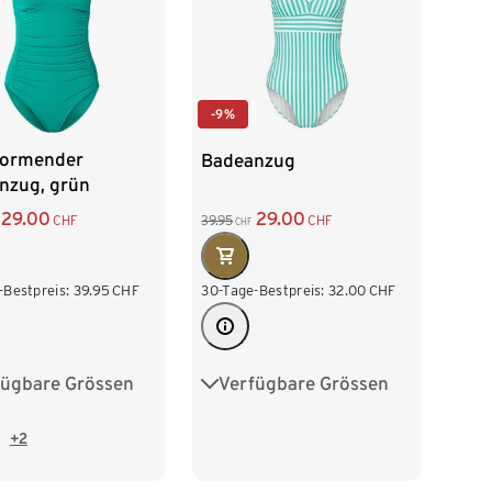
-9%
formender
Badeanzug
nzug, grün
29.00
29.00
CHF
39.95
CHF
CHF
-Bestpreis:
39.95
CHF
30-Tage-Bestpreis:
32.00
CHF
fügbare Grössen
Verfügbare Grössen
40
42
44
36
38
40
42
48
44
+2