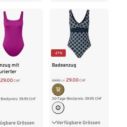
50
52
54
44
-27%
Badeanzug
nzug mit
urierter
läche
29.00
29.00
39.95
CHF
CHF
CHF
30-Tage-Bestpreis:
39.95
CHF
-Bestpreis:
39.95
CHF
Verfügbare Grössen
fügbare Grössen
36
38
40
42
38
40
42