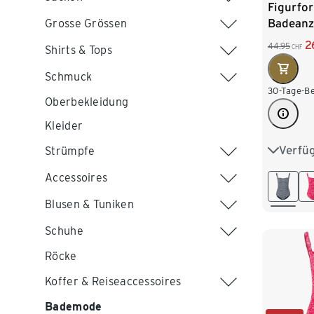
Figurfo
Badeanz
Grosse Grössen
2
44.95
CHF
Shirts & Tops
Schmuck
30-Tage-Be
Oberbekleidung
Kleider
Verfü
38
4
Strümpfe
Accessoires
46
4
Blusen & Tuniken
Schuhe
Röcke
Koffer & Reiseaccessoires
Bademode