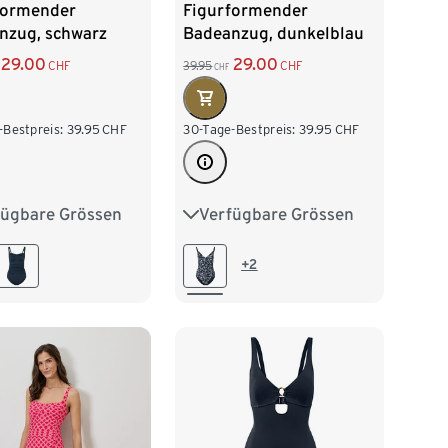
formender
Figurformender
nzug, schwarz
Badeanzug, dunkelblau
29.00
29.00
CHF
39.95
CHF
CHF
-Bestpreis:
39.95
CHF
30-Tage-Bestpreis:
39.95
CHF
fügbare Grössen
Verfügbare Grössen
40
42
44
38
40
42
44
46
48
48
+2