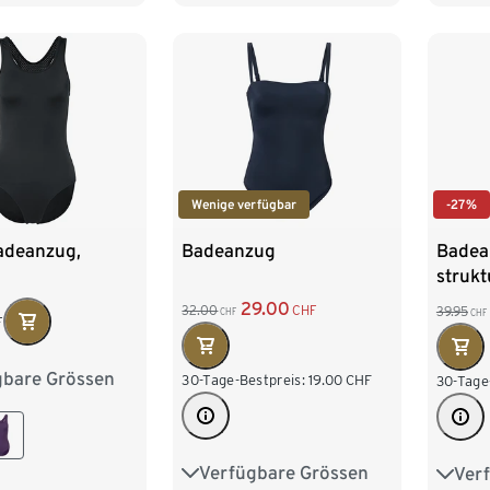
48
48
50
52
54
Wenige verfügbar
-27%
adeanzug,
Badeanzug
Badea
strukt
Oberf
29.00
32.00
CHF
39.95
CHF
CHF
F
gbare Grössen
8
40
42
30-Tage-Bestpreis:
19.00
CHF
30-Tage
6
48
Verfügbare Grössen
Ver
36
38
40
42
36