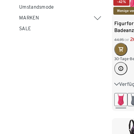
-42%
Umstandsmode
Wenige ve
MARKEN
Figurfo
SALE
Badeanz
2
44.95
CHF
30-Tage-Be
Verfü
38
4
46
4