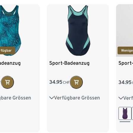
rfügbar
Wenige
adeanzug
Sport-Badeanzug
Sport-
34.95
34.95
F
CHF
gbare Grössen
Verfügbare Grössen
Ver
8
40
42
36
38
40
42
36
6
48
44
46
48
44