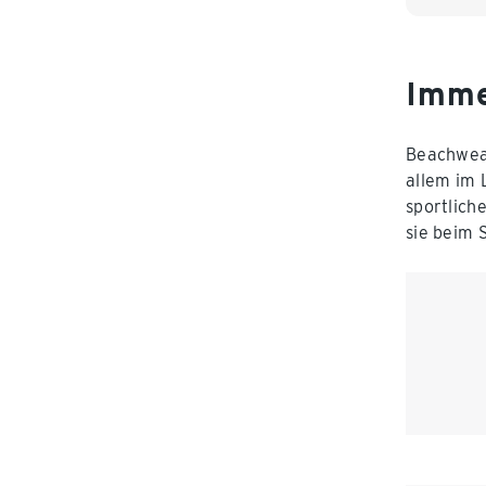
Imme
Beachwear
allem im 
sportlich
sie beim 