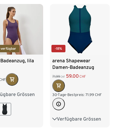
 verfügbar
-18%
Badeanzug, lila
arena Shapewear
Damen-Badeanzug
Silvia B-Cup Cross Back
59.00
71.99
CHF
CHF
CHF
fügbare Grössen
38
40
42
30-Tage-Bestpreis:
71.99
CHF
46
48
Verfügbare Grössen
40
42
44
46