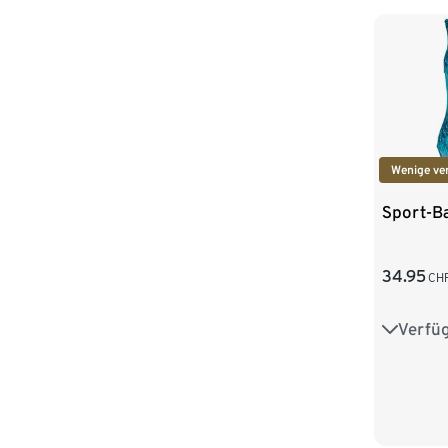
Wenige ve
Sport-B
34.95
CH
Verfü
36
3
44
4