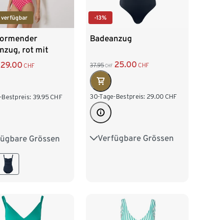
-13%
 verfügbar
Badeanzug
formender
zug, rot mit
em Alloverprint
25.00
29.00
37.95
CHF
CHF
CHF
30-Tage-Bestpreis:
29.00
CHF
-Bestpreis:
39.95
CHF
Verfügbare Grössen
fügbare Grössen
36
38
40
42
40
42
44
44
48