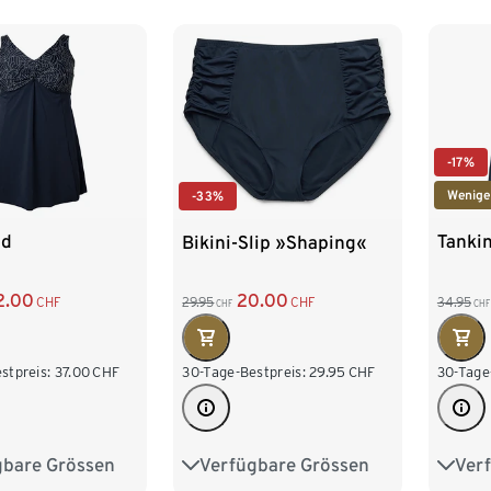
-17%
Wenige
-33%
id
Tankin
Bikini-Slip »Shaping«
2.00
20.00
CHF
34.95
29.95
CHF
CHF
CHF
stpreis:
37.00
CHF
30-Tage
30-Tage-Bestpreis:
29.95
CHF
gbare Grössen
Ver
Verfügbare Grössen
8
50
52
40
40
42
44
46