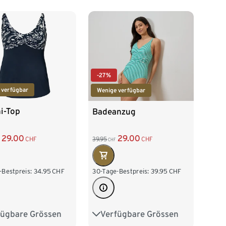
48
50
-27%
 verfügbar
Wenige verfügbar
i-Top
Badeanzug
29.00
29.00
CHF
39.95
CHF
CHF
-Bestpreis:
34.95
CHF
30-Tage-Bestpreis:
39.95
CHF
fügbare Grössen
Verfügbare Grössen
42
44
46
36
38
40
42