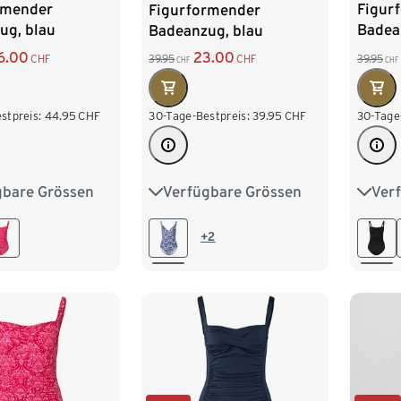
rmender
Figur
Figurformender
ug, blau
Badea
Badeanzug, blau
6.00
23.00
CHF
39.95
39.95
CHF
CHF
CHF
stpreis:
44.95
CHF
30-Tage
30-Tage-Bestpreis:
39.95
CHF
gbare Grössen
Ver
Verfügbare Grössen
0
42
44
38
38
40
42
44
8
46
48
46
+2