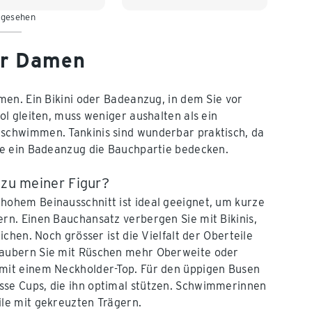
 gesehen
44
46
ür Damen
en. Ein Bikini oder Badeanzug, in dem Sie vor
l gleiten, muss weniger aushalten als ein
schwimmen. Tankinis sind wunderbar praktisch, da
ie ein Badeanzug die Bauchpartie bedecken.
 zu meiner Figur?
hohem Beinausschnitt ist ideal geeignet, um kurze
ern. Einen Bauchansatz verbergen Sie mit Bikinis,
eichen. Noch grösser ist die Vielfalt der Oberteile
Zaubern Sie mit Rüschen mehr Oberweite oder
 mit einem Neckholder-Top. Für den üppigen Busen
sse Cups, die ihn optimal stützen. Schwimmerinnen
ile mit gekreuzten Trägern.