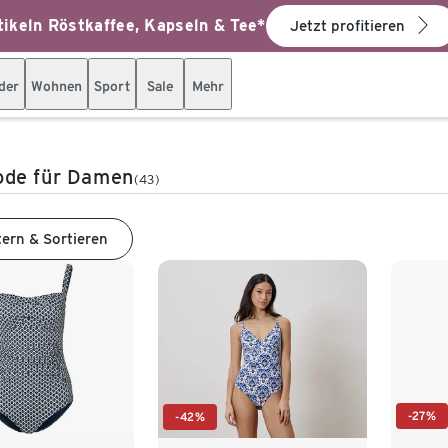
ikeln Röstkaffee, Kapseln & Tee*
Jetzt profitieren
der
Wohnen
Sport
Sale
Mehr
de für Damen
(43)
tern & Sortieren
-27%
-42%