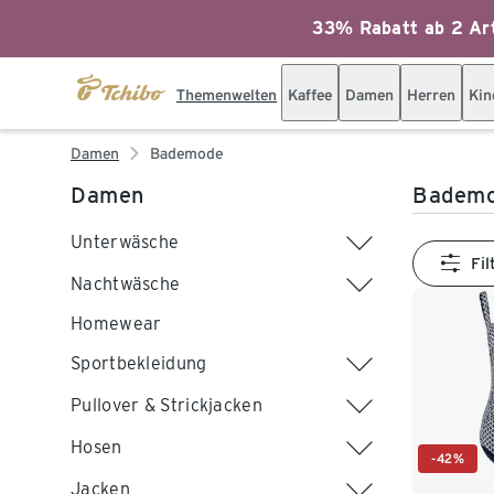
33% Rabatt ab 2 Art
Themenwelten
Kaffee
Damen
Herren
Kin
Damen
Bademode
Damen
Bademo
Unterwäsche
Fil
Nachtwäsche
Homewear
Sportbekleidung
Pullover & Strickjacken
Hosen
-42%
Jacken