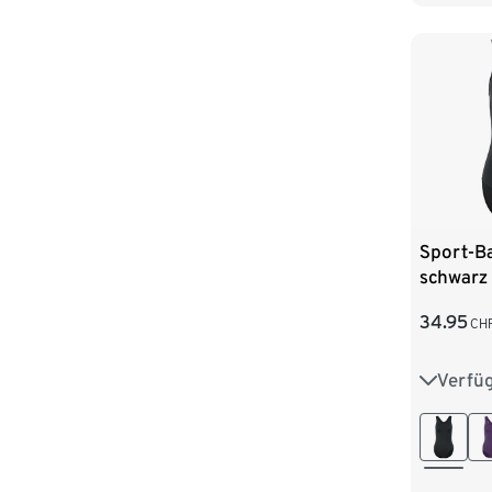
54
Sport-B
schwarz
34.95
CH
Verfü
36
3
44
4