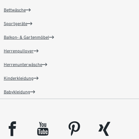
Bettwäsche
Sportgeräte
Balkon- & Gartenmöbel
Herrenpullover
Herrenunterwäsche
Kinderkleidung
Babykleidung
facebook
youtube
pinterest
xing