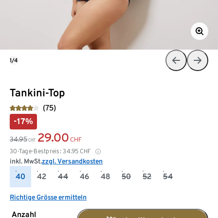
1/4
Tankini-Top
(75)
-17%
29.00
34.95
CHF
CHF
30-Tage-Bestpreis:
34.95
CHF
inkl. MwSt.
zzgl. Versandkosten
40
42
44
46
48
50
52
54
Richtige Grösse ermitteln
Anzahl