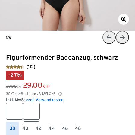
1/6
Figurformender Badeanzug, schwarz
(112)
-27%
29.00
39.95
CHF
CHF
30-Tage-Bestpreis:
39.95
CHF
inkl. MwSt.
zzgl. Versandkosten
38
40
42
44
46
48