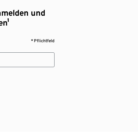
nmelden und
en¹
* Pflichtfeld