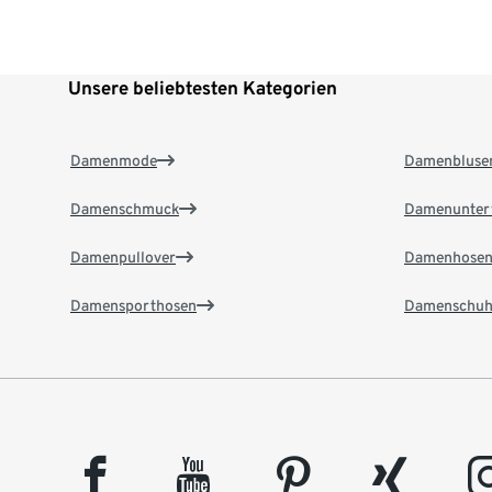
Unsere beliebtesten Kategorien
Damenmode
Damenbluse
Damenschmuck
Damenunter
Damenpullover
Damenhose
Damensporthosen
Damenschuh
facebook
youtube
pinterest
xing
insta