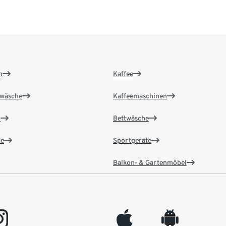
n
Kaffee
wäsche
Kaffeemaschinen
n
Bettwäsche
e
Sportgeräte
Balkon- & Gartenmöbel
gram
appleinc
android