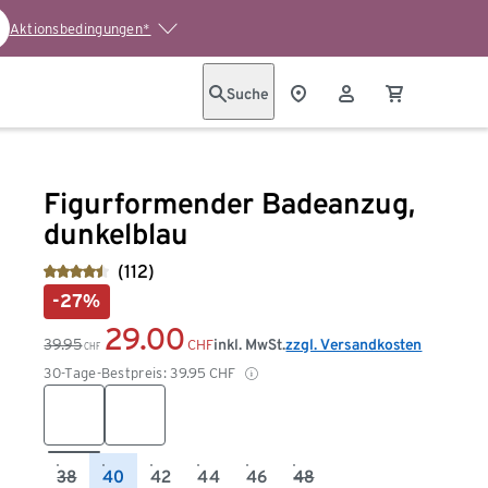
Aktionsbedingungen*
Suche
Figurformender Badeanzug,
dunkelblau
(112)
-27%
29.00
39.95
inkl. MwSt.
zzgl. Versandkosten
CHF
CHF
30-Tage-Bestpreis:
39.95
CHF
38
40
42
44
46
48