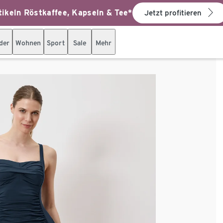
ikeln Röstkaffee, Kapseln & Tee*
Jetzt profitieren
der
Wohnen
Sport
Sale
Mehr