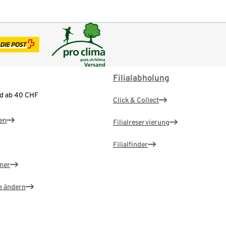
Filialabholung
nd ab 40 CHF
Click & Collect
en
Filialreservierung
Filialfinder
ner
e ändern