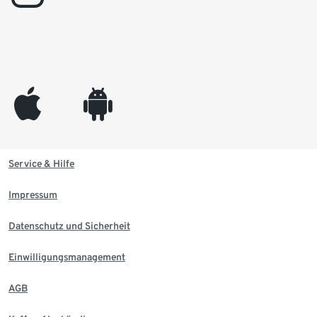
appleinc
android
Service & Hilfe
Impressum
Datenschutz und Sicherheit
Einwilligungsmanagement
AGB