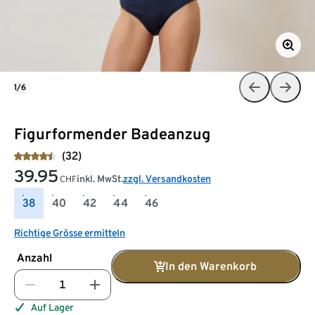
1/6
Figurformender Badeanzug
(32)
39.95
inkl. MwSt.
zzgl. Versandkosten
CHF
38
40
42
44
46
Richtige Grösse ermitteln
Anzahl
In den Warenkorb
Auf Lager