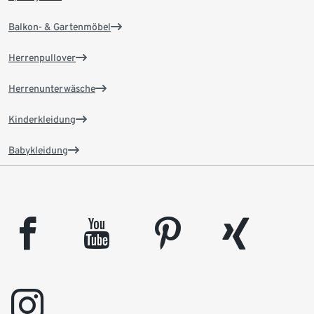
Balkon- & Gartenmöbel
Herrenpullover
Herrenunterwäsche
Kinderkleidung
Babykleidung
facebook
youtube
pinterest
xing
instagram