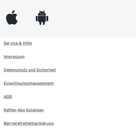
appleinc
android
Service & Hilfe
Impressum
Datenschutz und Sicherheit
Einwilligungsmanagement
AGB
Kaffee-Abo kündigen
Barrierefreiheitserklärung