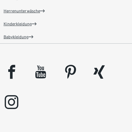
Herrenunterwäsche
Kinderkleidung
Babykleidung
facebook
youtube
pinterest
xing
instagram