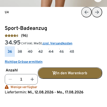
1/4
Sport-Badeanzug
(96)
34.95
inkl. MwSt.
zzgl. Versandkosten
CHF
36
38
40
42
44
46
48
Richtige Grösse ermitteln
Anzahl
In den Warenkorb
Wenige verfügbar
Liefertermin:
Mi., 12.08.2026 - Mo., 17.08.2026