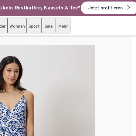
ikeln Röstkaffee, Kapseln & Tee*
Jetzt profitieren
der
Wohnen
Sport
Sale
Mehr