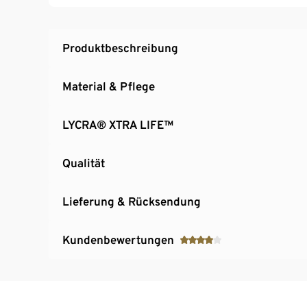
Gr. 40 und 42: Cups 75 ‒ 85B und C
Gr. 44 und 46: Cups 80 ‒ 90C und D
Produktbeschreibung
Material & Pflege
LYCRA® XTRA LIFE™
Qualität
Lieferung & Rücksendung
Kundenbewertungen