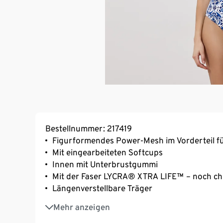
Bestellnummer: 217419
Figurformendes Power-Mesh im Vorderteil für
Mit eingearbeiteten Softcups
Innen mit Unterbrustgummi
Mit der Faser LYCRA® XTRA LIFE™ – noch chl
Längenverstellbare Träger
Grössenempfehlung:
Mehr anzeigen
Gr. 38: Cups 70 ‒ 80B