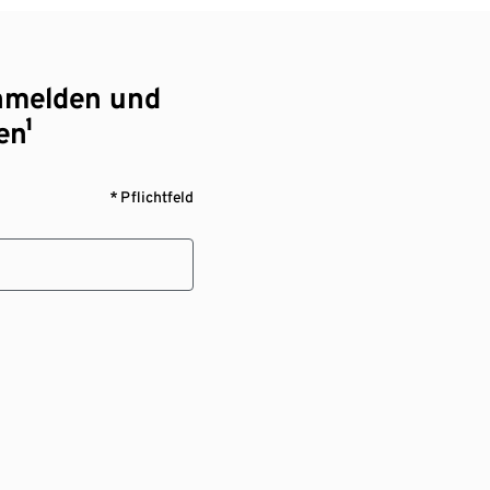
nmelden und
en¹
* Pflichtfeld