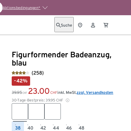
Aktionsbedingungen*
Suche
Figurformender Badeanzug,
blau
(258)
-42%
23.00
39.95
inkl. MwSt.
zzgl. Versandkosten
CHF
CHF
30-Tage-Bestpreis:
39.95
CHF
38
40
42
44
46
48