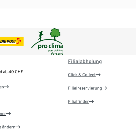
Filialabholung
nd ab 40 CHF
Click & Collect
en
Filialreservierung
Filialfinder
ner
e ändern