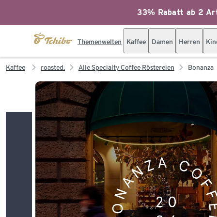
33% Rabatt ab 2 Art
Themenwelten
Kaffee
Damen
Herren
Kin
Kaffee
roasted.
Alle Specialty Coffee Röstereien
Bonanza