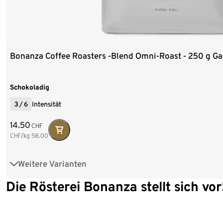
Bonanza Coffee Roasters -Blend Omni-Roast - 250 g G
Schokoladig
3
/
6
Intensität
14.50
CHF
CHF/kg
58.00
Weitere Varianten
250 g Ganze Bohne
1 kg Ganze Bohne
Die Rösterei Bonanza stellt sich vor