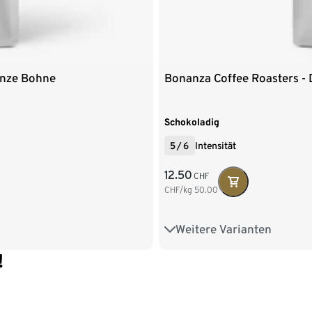
anze Bohne
Bonanza Coffee Roasters -
Schokoladig
5
/
6
Intensität
12.50
CHF
CHF/kg
50.00
Weitere Varianten
250 g Ganze Bohne
1 kg Gan
!