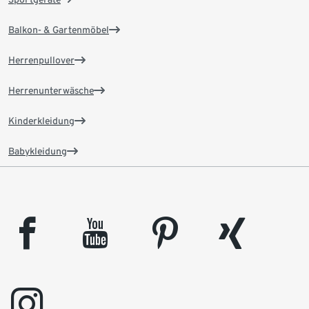
Balkon- & Gartenmöbel
Herrenpullover
Herrenunterwäsche
Kinderkleidung
Babykleidung
facebook
youtube
pinterest
xing
instagram