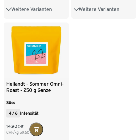
Weitere Varianten
Weitere Varianten
250 g Ganze Bohne
250 g Ganze Bohne
1 kg Ganze Bohne
1 kg Ganze Bohne
Heilandt - Sommer Omni-
Roast - 250 g Ganze
Bohne
Süss
4
/
6
Intensität
14.90
CHF
CHF/kg
59.60