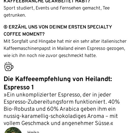
KAFFEEBRANCHE GEARBEITET HABT?
Sport studiert, Events und Fernsehen gemacht, Tee
getrunken.
⑤ ERZÄHL UNS VON DEINEM ERSTEN SPECIALTY
COFFEE MOMENT?
Mit Sorgfalt und Hingabe hat mir ein sehr alter italienischer
Kaffeemaschinenpapst in Mailand einen Espresso gezogen,
wie ich ihn noch nie zuvor geschmeckt hatte.
bestseller
Die Kaffeeempfehlung von Heilandt:
Espresso 1
»Ein unkomplizierter Espresso, der in jeder
Espresso-Zubereitungsform funktioniert. 40%
Bio-Robusta und 60% Arabica geben ihm ein
nussig-karamellig-schokoladiges Aroma – mit
vollem Geschmack und angenehmer Süsse.«
Heiko