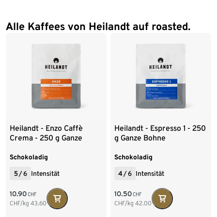
Alle Kaffees von Heilandt auf roasted.
Heilandt - Enzo Caffè
Heilandt - Espresso 1 - 250
Crema - 250 g Ganze
g Ganze Bohne
Bohne
Schokoladig
Schokoladig
5
/
6
Intensität
4
/
6
Intensität
10.90
10.50
CHF
CHF
CHF/kg
43.60
CHF/kg
42.00