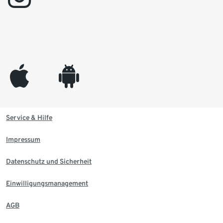
appleinc
android
Service & Hilfe
Impressum
Datenschutz und Sicherheit
Einwilligungsmanagement
AGB