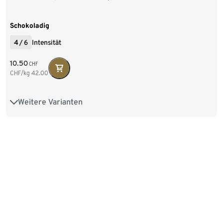
Schokoladig
4
/
6
Intensität
10.50
CHF
CHF/kg
42.00
Weitere Varianten
250 g Ganze Bohne
1 kg Ganze Bohne