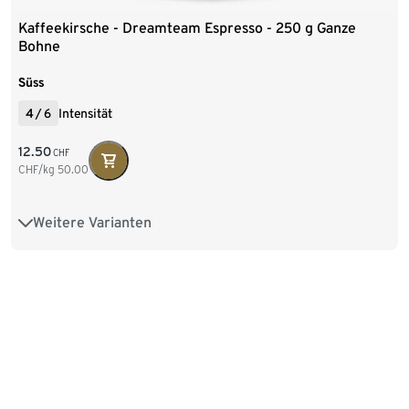
Kaffeekirsche - Dreamteam Espresso - 250 g Ganze
Bohne
Süss
4
/
6
Intensität
12.50
CHF
CHF/kg
50.00
Weitere Varianten
250 g Ganze Bohne
1 kg Ganze Bohne