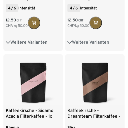
4
/
6
Intensität
4
/
6
Intensität
12.50
12.50
CHF
CHF
CHF/kg
50.00
CHF/kg
50.00
Weitere Varianten
Weitere Varianten
250 g Ganze Bohne
250 g Ganze Bohne
250 g Gemahlen
Kaffeekirsche - Sidamo
Kaffeekirsche -
Acacia Filterkaffee - 1x
Dreamteam Filterkaffee -
250 g Ganze Bohne
250 g Ganze Bohne
Blumig
Süss