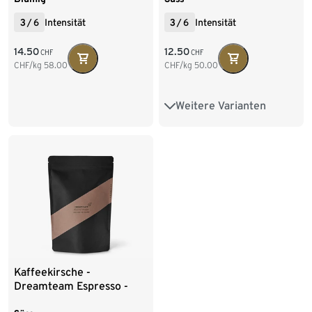
3
/
6
Intensität
3
/
6
Intensität
14.50
12.50
CHF
CHF
CHF/kg
58.00
CHF/kg
50.00
Weitere Varianten
250 g Ganze Bohne
500 g Ganze Bohne
250 g Gemahlen
Kaffeekirsche -
Dreamteam Espresso -
250 g Ganze Bohne