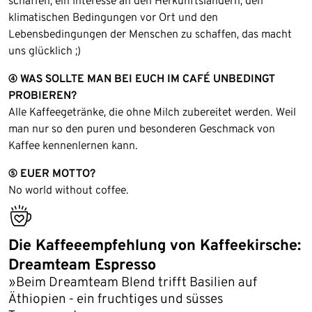
schaffen, ein Interesse an den Herkunftsländern, den
klimatischen Bedingungen vor Ort und den
Lebensbedingungen der Menschen zu schaffen, das macht
uns glücklich ;)
④ WAS SOLLTE MAN BEI EUCH IM CAFÉ UNBEDINGT
PROBIEREN?
Alle Kaffeegetränke, die ohne Milch zubereitet werden. Weil
man nur so den puren und besonderen Geschmack von
Kaffee kennenlernen kann.
⑤ EUER MOTTO?
No world without coffee.
bestseller
Die Kaffeeempfehlung von Kaffeekirsche:
Dreamteam Espresso
»Beim Dreamteam Blend trifft Basilien auf
Äthiopien - ein fruchtiges und süsses