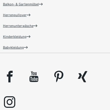
Balkon- & Gartenmöbel
Herrenpullover
Herrenunterwäsche
Kinderkleidung
Babykleidung
facebook
youtube
pinterest
xing
instagram