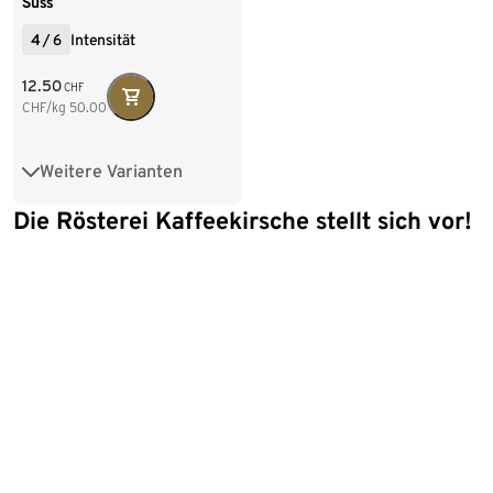
Süss
4
/
6
Intensität
12.50
CHF
CHF/kg
50.00
Weitere Varianten
250 g Ganze Bohne
Die Rösterei Kaffeekirsche stellt sich vor!
1 kg Ganze Bohne