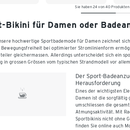
Sie haben 24 von 40 Produkten
44
48
t-Bikini für Damen oder Badean
nsere hochwertige Sportbademode für Damen zeichnet sich 
Bewegungsfreiheit bei optimierter Stromlinienform ermögl
teiler gleichermassen. Allerdings unterscheidet sich ein spo
 in grossen Grössen vom typischen Strandmodell vor allem i
Der Sport-Badeanzug
Herausforderung
Eines der wichtigsten E
Damen ist die sorgfältig
umschliessen die gesamt
Atmungsaktivität. Mit R
Sportbikinis nicht ohne 
finden Sie online auch Mo