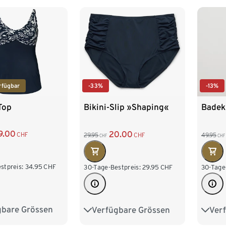
rfügbar
-33%
-13%
Top
Bikini-Slip »Shaping«
Badek
9.00
20.00
CHF
29.95
CHF
49.95
CHF
CHF
stpreis:
34.95
CHF
30-Tage-Bestpreis:
29.95
CHF
30-Tage
gbare Grössen
Verfügbare Grössen
Ver
2
44
46
40
42
44
46
46