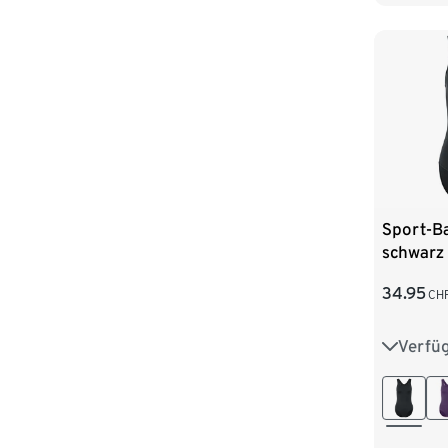
48
5
Sport-B
schwarz
34.95
CH
Verfü
36
3
44
4