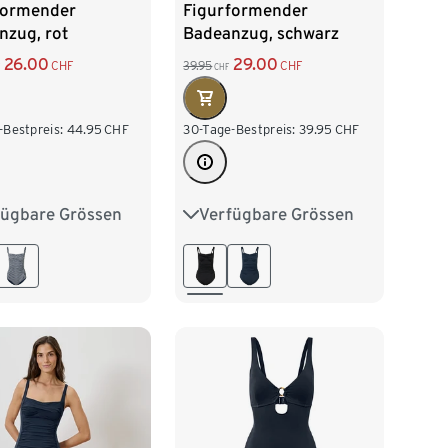
formender
Figurformender
nzug, rot
Badeanzug, schwarz
26.00
29.00
CHF
39.95
CHF
CHF
-Bestpreis:
44.95
CHF
30-Tage-Bestpreis:
39.95
CHF
fügbare Grössen
Verfügbare Grössen
40
42
44
38
40
42
44
48
46
48