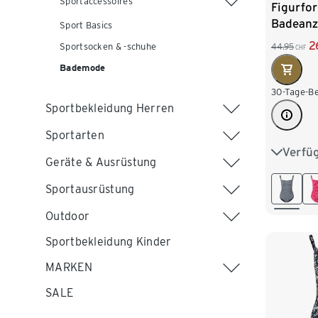
Sportaccessoires
Figurfo
Badeanz
Sport Basics
2
44.95
Sportsocken & -schuhe
CHF
Bademode
30-Tage-Be
Sportbekleidung Herren
Sportarten
Verfü
38
4
Geräte & Ausrüstung
46
4
Sportausrüstung
Outdoor
Sportbekleidung Kinder
MARKEN
SALE