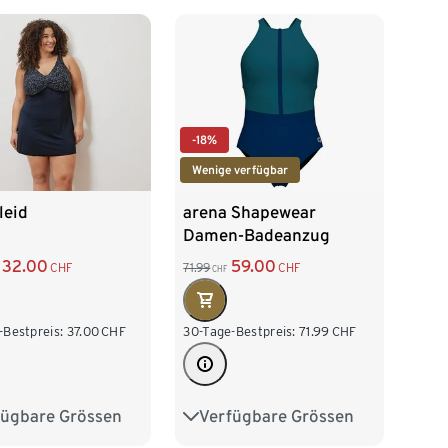
-18%
Wenige verfügbar
leid
arena Shapewear
Damen-Badeanzug
Silvia B-Cup Cross Back
32.00
59.00
CHF
71.99
CHF
CHF
-Bestpreis:
37.00
CHF
30-Tage-Bestpreis:
71.99
CHF
fügbare Grössen
Verfügbare Grössen
48
50
52
40
42
44
46