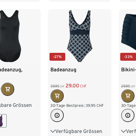
0
44
44
-27%
-33%
adeanzug,
Badeanzug
Bikini
29.00
39.95
CHF
29.95
CHF
CHF
F
gbare Grössen
8
40
42
30-Tage-Bestpreis:
39.95
CHF
30-Tage
6
48
Verfügbare Grössen
Ver
36
38
40
42
40