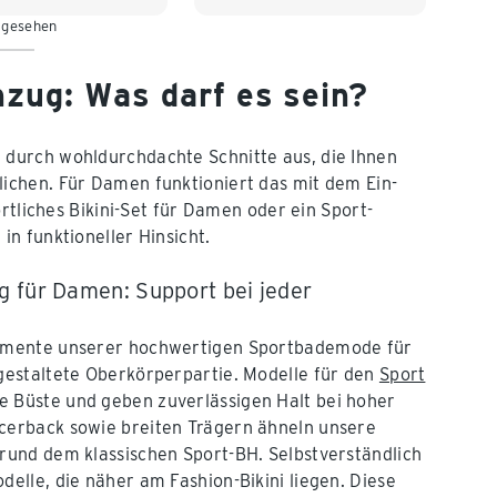
 gesehen
50
52
54
zug: Was darf es sein?
durch wohldurchdachte Schnitte aus, die Ihnen
ichen. Für Damen funktioniert das mit dem Ein-
rtliches Bikini-Set für Damen oder ein Sport-
n funktioneller Hinsicht.
 für Damen: Support bei jeder
lemente unserer hochwertigen Sportbademode für
 gestaltete Oberkörperpartie. Modelle für den
Sport
e Büste und geben zuverlässigen Halt bei hoher
acerback sowie breiten Trägern ähneln unsere
Grund dem klassischen Sport-BH. Selbstverständlich
delle, die näher am Fashion-Bikini liegen. Diese