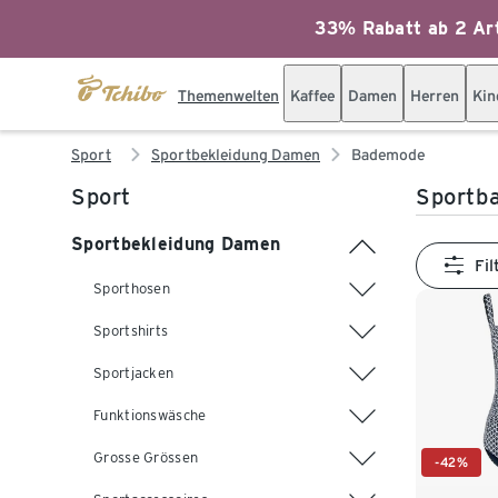
33% Rabatt ab 2 Art
Themenwelten
Kaffee
Damen
Herren
Kin
Sport
Sportbekleidung Damen
Bademode
Sport
Sportb
Sportbekleidung Damen
Fil
Sporthosen
Sportshirts
Sportjacken
Funktionswäsche
Grosse Grössen
-42%