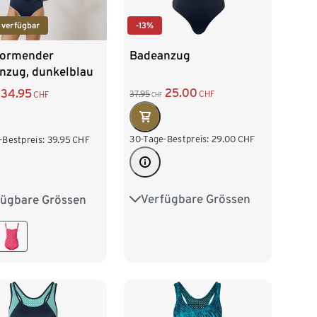
-13%
 verfügbar
Badeanzug
formender
nzug, dunkelblau
25.00
34.95
37.95
CHF
CHF
CHF
30-Tage-Bestpreis:
29.00
CHF
-Bestpreis:
39.95
CHF
Verfügbare Grössen
fügbare Grössen
36
38
40
42
40
42
44
44
48