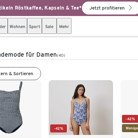
ikeln Röstkaffee, Kapseln & Tee*
Jetzt profitieren
der
Wohnen
Sport
Sale
Mehr
ademode für Damen
(40)
tern & Sortieren
-42%
Wenige
-42%