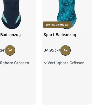
Wenige verfügbar
-Badeanzug
Sport-Badeanzug
34.95
CHF
CHF
fügbare Grössen
Verfügbare Grössen
38
40
42
36
38
40
42
46
48
44
46
48