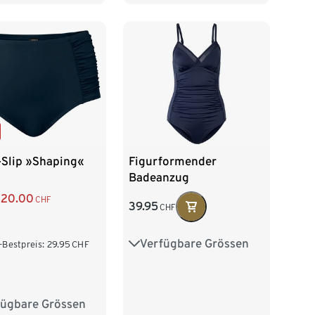
-Slip »Shaping«
Figurformender
Badeanzug
20.00
CHF
39.95
CHF
Verfügbare Grössen
38
40
42
44
-Bestpreis:
29.95
CHF
46
fügbare Grössen
42
44
46