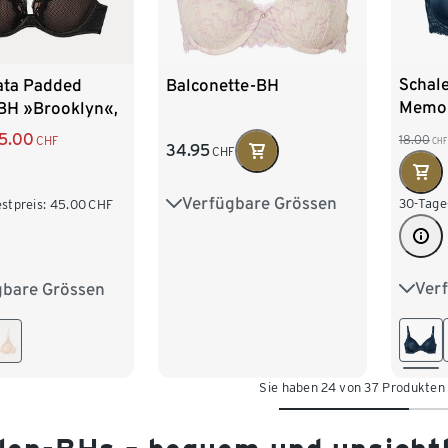
Schal
ata Padded
Balconette-BH
Memor
BH »Brooklyn«,
dunke
5.00
18.00
CHF
CHF
34.95
CHF
Verfügbare Grössen
75A
75B
75C
30-Tage
stpreis:
45.00
CHF
80A
80B
80C
Ver
gbare Grössen
75A
75C
80B
85B
85C
80A
80D
80E
85B
85B
85C
Sie haben 24 von 37 Produkten
85E
85F