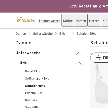
33% Rabatt ab 2 Art
Themenwelten
Kaffee
Damen
Herren
Kin
Damen
Unterwäsche
BHs
Schalen-BHs
Damen
Schale
Unterwäsche
Fil
BHs
Bügel-BHs
Softschalen-BHs
Schalen-BHs
Pushup-BHs
Bustiers
Sport-BHs