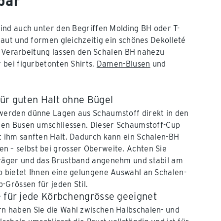
bar
ind auch unter den Begriffen Molding BH oder T-
aut und formen gleichzeitig ein schönes Dekolleté
se Verarbeitung lassen den Schalen BH nahezu
 bei figurbetonten Shirts,
Damen-Blusen
und
für guten Halt ohne Bügel
erden dünne Lagen aus Schaumstoff direkt in den
 den Busen umschliessen. Dieser Schaumstoff-Cup
t ihm sanften Halt. Dadurch kann ein Schalen-BH
n – selbst bei grosser Oberweite. Achten Sie
Träger und das Brustband angenehm und stabil am
o bietet Ihnen eine gelungene Auswahl an Schalen-
-Grössen für jeden Stil.
– für jede Körbchengrösse geeignet
rn haben Sie die Wahl zwischen Halbschalen- und