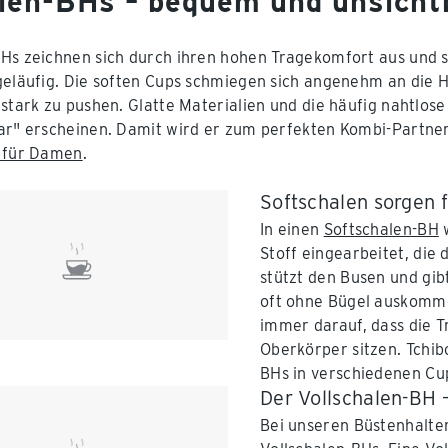
len-BHs – bequem und unsicht
Hs zeichnen sich durch ihren hohen Tragekomfort aus und s
geläufig. Die soften Cups schmiegen sich angenehm an die H
 stark zu pushen. Glatte Materialien und die häufig nahtlo
ar" erscheinen. Damit wird er zum perfekten Kombi-Partner
n für Damen
.
Softschalen sorgen 
In einen
Softschalen-BH
w
Stoff eingearbeitet, die
stützt den Busen und gib
oft ohne Bügel auskomme
immer darauf, dass die 
Oberkörper sitzen. Tchib
BHs in verschiedenen Cup
Der Vollschalen-BH 
Bei unseren Büstenhalte