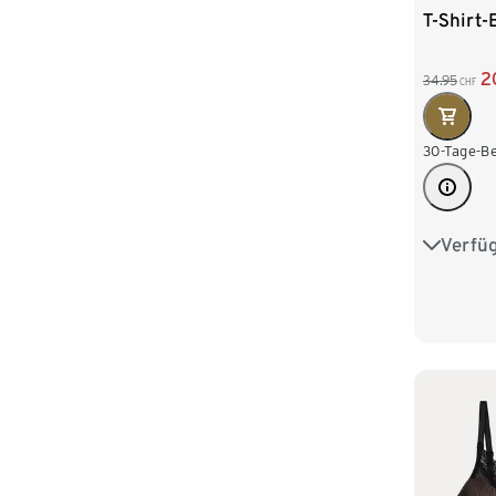
T-Shirt-
2
34.95
CHF
30-Tage-Be
Verfü
75A
80B
85C