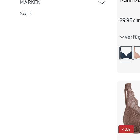
T-Shirt-
MARKEN
SALE
29.95
CH
Verfü
75A
80B
85C
-13%