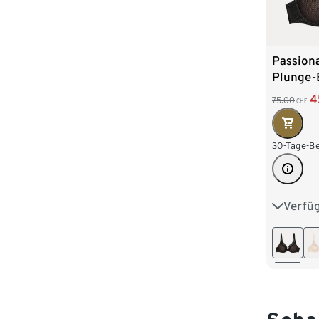
Passion
Plunge-
schwarz
4
75.00
CHF
30-Tage-Be
Verfü
75B
80C
80F
85D