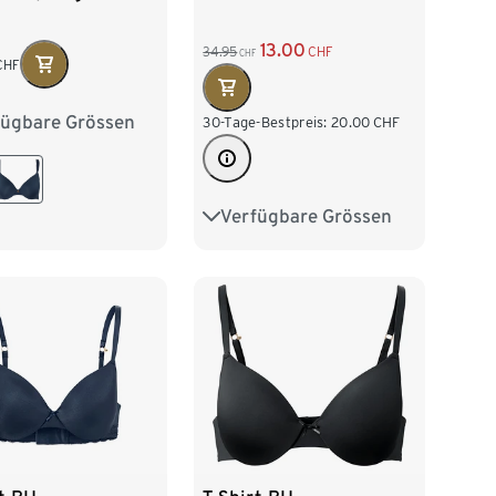
13.00
34.95
CHF
CHF
CHF
fügbare Grössen
75B
80A
30-Tage-Bestpreis:
20.00
CHF
80C
85B
Verfügbare Grössen
75A
75B
80A
80B
80C
85B
85C