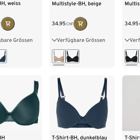
BH, weiss
Multistyle-BH, beige
Multis
34.95
34.95
F
CHF
gbare Grössen
Verfügbare Grössen
Ver
75B
80A
75B
75C
80B
75B
80C
85B
80C
85B
85C
80C
BH
T-Shirt-BH, dunkelblau
T-Shir