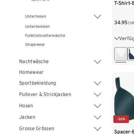
T-Shirt-
Unterhosen
34.95
CH
Unterhemden
Funktionsunterwäsche
Verfü
75A
Shapewear
80B
Nachtwäsche
85C
Homewear
Sportbekleidung
Pullover & Strickjacken
Hosen
Jacken
-36%
Grosse Grössen
Spacer-