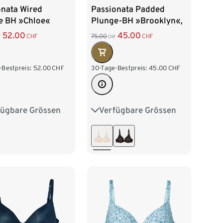
onata Wired
Passionata Padded
e BH »Chloe«
Plunge-BH »Brooklyn«,
talc
52.00
45.00
CHF
75.00
CHF
F
CHF
-Bestpreis:
52.00
CHF
30-Tage-Bestpreis:
45.00
CHF
fügbare Grössen
Verfügbare Grössen
75C
80B
75B
75C
80B
80D
80E
80C
80D
80E
85B
85C
80F
85B
85C
85E
85F
85D
85E
85F
90C