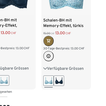
en-BH mit
Schalen-BH mit
y-Effekt,
Memory-Effekt, türkis
lblau
13.00
13.00
CHF
15.00
CHF
CHF
-Bestpreis:
13.00
CHF
30-Tage-Bestpreis:
13.00
CHF
fügbare Grössen
Verfügbare Grössen
75B
75C
75A
75B
75C
80B
80C
80A
80B
80C
85C
85B
85C
 gesehen