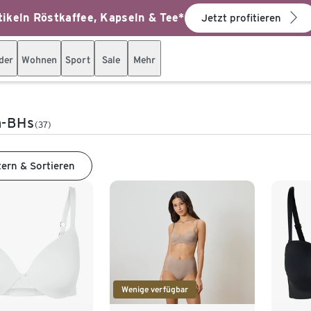
ikeln Röstkaffee, Kapseln & Tee*
Jetzt profitieren
der
Wohnen
Sport
Sale
Mehr
n-BHs
(37)
tern & Sortieren
Wenige verfügbar