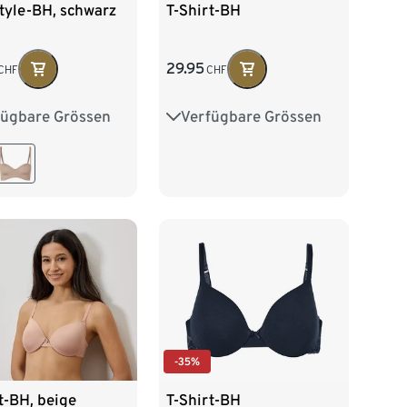
tyle-BH, schwarz
T-Shirt-BH
29.95
CHF
CHF
fügbare Grössen
Verfügbare Grössen
75C
80B
75A
75B
80A
85B
85C
80B
80C
85B
85C
-35%
T-Shirt-BH
t-BH, beige