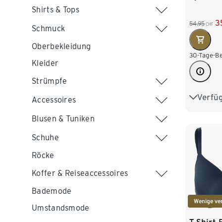
Shirts & Tops
3
54.95
CHF
Schmuck
Oberbekleidung
30-Tage-Be
Kleider
Strümpfe
Verfü
80D
Accessoires
Blusen & Tuniken
90D
Schuhe
95E
Röcke
Koffer & Reiseaccessoires
Bademode
Wenige ve
Umstandsmode