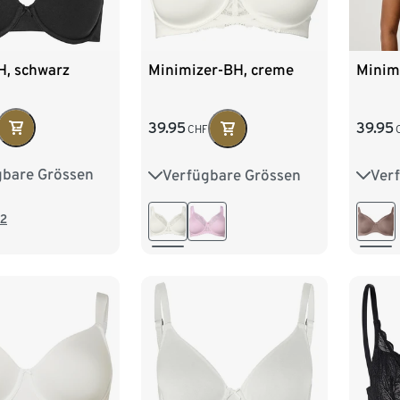
H, schwarz
Minimizer-BH, creme
Minim
39.95
39.95
CHF
gbare Grössen
Verfügbare Grössen
Ver
80B
80C
85D
85E
85F
85D
85C
90C
90D
90E
90F
90D
2
95D
95E
100E
95D
100E