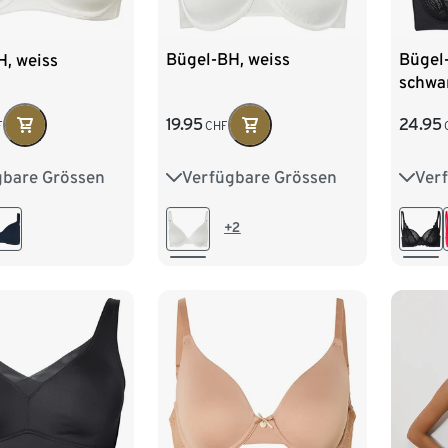
Bügel-BH, weiss
Bügel-
H, weiss
schwa
19.95
24.95
CHF
F
Verfügbare Grössen
Ver
gbare Grössen
75B
80B
80C
75B
80E
85D
85B
85C
90C
80D
90D
90E
+2
85D
95E