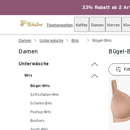
33% Rabatt ab 2 Art
Themenwelten
Kaffee
Damen
Herren
Kin
Damen
Unterwäsche
BHs
Bügel-BHs
Damen
Bügel-
Unterwäsche
Fil
BHs
Bügel-BHs
Softschalen-BHs
Schalen-BHs
Pushup-BHs
Bustiers
Sport-BHs