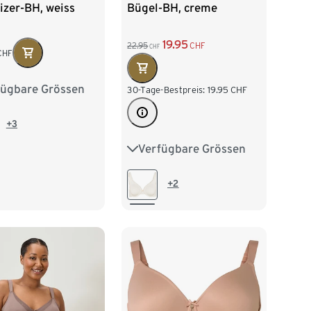
izer-BH, weiss
Bügel-BH, creme
19.95
22.95
CHF
CHF
CHF
fügbare Grössen
85E
85F
30-Tage-Bestpreis:
19.95
CHF
90E
90F
+3
Verfügbare Grössen
75B
80B
80C
95E
100D
80D
85B
85C
+2
85D
90B
90C