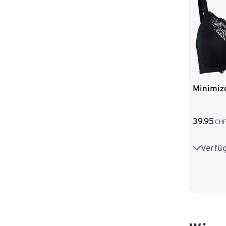
Minimiz
39.95
CH
Verfü
85D
90E