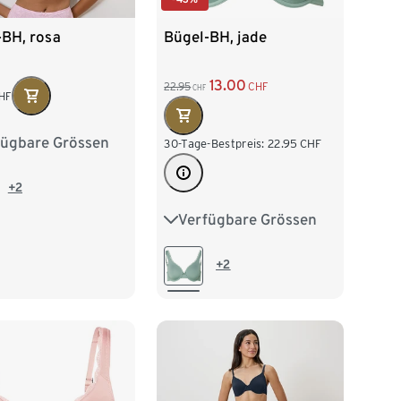
-BH, rosa
Bügel-BH, jade
13.00
22.95
CHF
CHF
HF
fügbare Grössen
80B
80C
30-Tage-Bestpreis:
22.95
CHF
85B
85C
+2
Verfügbare Grössen
75B
80B
80C
90B
90C
80D
85B
85C
+2
85D
90B
90C