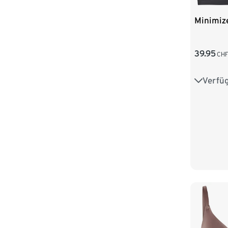
Minimiz
39.95
CH
Verfü
85D
90D
95D