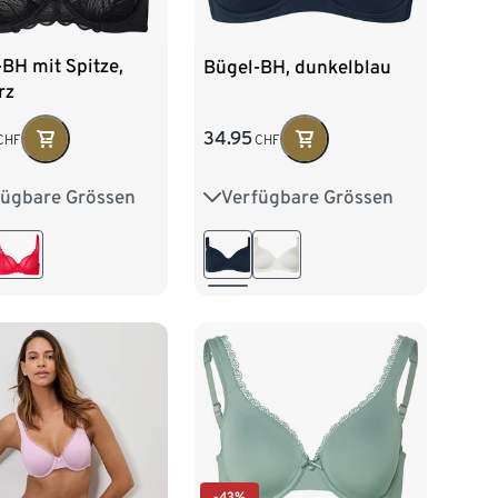
BH mit Spitze,
Bügel-BH, dunkelblau
rz
34.95
CHF
CHF
fügbare Grössen
Verfügbare Grössen
80B
80C
80D
80E
85D
85B
85C
85E
90D
90E
90B
90C
95D
95E
-43%