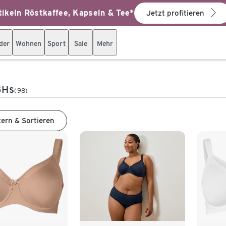
ikeln Röstkaffee, Kapseln & Tee*
Jetzt profitieren
der
Wohnen
Sport
Sale
Mehr
BHs
(98)
tern & Sortieren