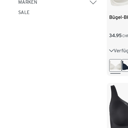
MARKEN
SALE
Bügel-B
34.95
CH
Verfü
80D
85E
95D