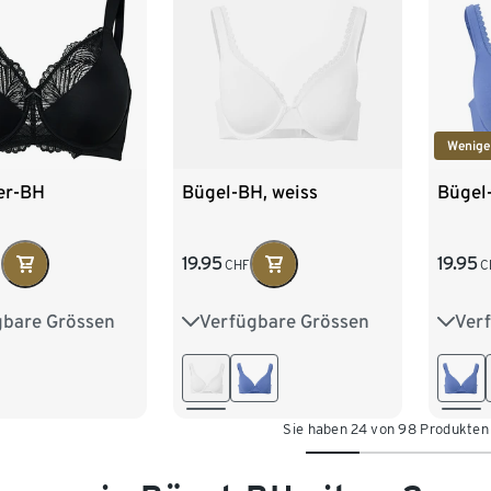
Wenige
er-BH
Bügel-BH, weiss
Bügel
19.95
19.95
F
CHF
C
gbare Grössen
Verfügbare Grössen
Ver
85E
90D
75B
80B
80C
75B
95D
95E
85B
85C
90C
85B
Sie haben 24 von 98 Produkten