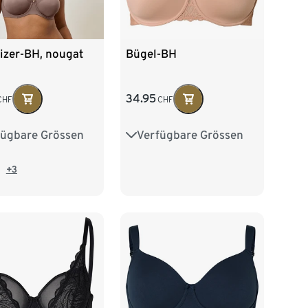
izer-BH, nougat
Bügel-BH
34.95
CHF
CHF
fügbare Grössen
Verfügbare Grössen
85E
85F
80D
80E
85D
90E
90F
85E
90D
90E
+3
95D
95E
95E
100D