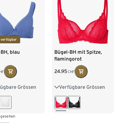
 verfügbar
-BH, blau
Bügel-BH mit Spitze,
flamingorot
24.95
HF
CHF
fügbare Grössen
Verfügbare Grössen
80B
80C
75B
80B
80C
85C
90C
80D
85B
85C
85D
90B
90C
 gesehen