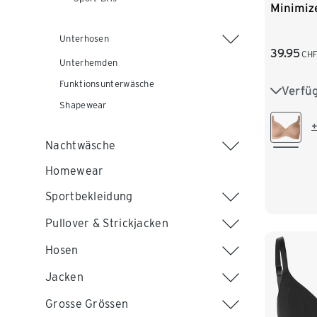
Minimiz
Unterhosen
39.95
CH
Unterhemden
Funktionsunterwäsche
Verfü
85D
Shapewear
90D
+
Nachtwäsche
95D
Homewear
100E
Sportbekleidung
Pullover & Strickjacken
Hosen
Jacken
Grosse Grössen