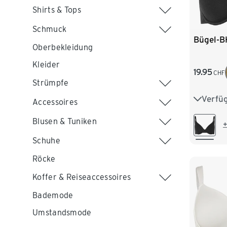
Shirts & Tops
Schmuck
Bügel-B
Oberbekleidung
Kleider
19.95
CHF
Strümpfe
Verfü
75B
Accessoires
Blusen & Tuniken
85B
+
Schuhe
Röcke
Koffer & Reiseaccessoires
Bademode
Umstandsmode