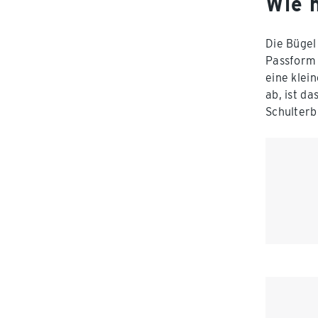
Wie 
Die Bügel
Passform 
eine klei
ab, ist d
Schulterbl