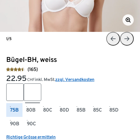
1/5
Bügel-BH, weiss
(165)
22.95
inkl. MwSt.
zzgl. Versandkosten
CHF
75B
80B
80C
80D
85B
85C
85D
90B
90C
Richtige Grösse ermitteln