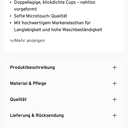
Doppellagige, blickdichte Cups – nahtlos
vorgeformt
Softe Microtouch-Qualität
Mit hochwertigem Markenelasthan für
Langlebigkeit und hohe Waschbeständigkeit
Optimale Passform: Träger- und Verschlussbreite
Mehr anzeigen
proportional an Cup-Grösse angepasst
Längenverstellbare Träger
3-fach verstellbarer SoftSeal®-Häkchenverschluss
Produktbeschreibung
Material & Pflege
Qualität
Lieferung & Rücksendung