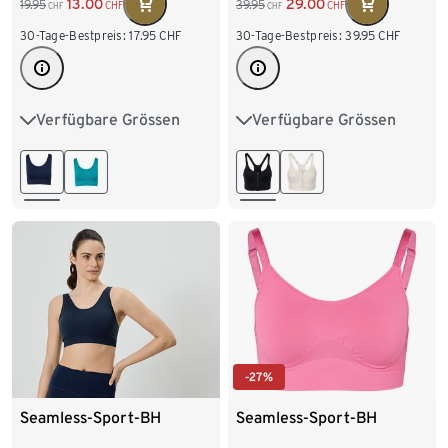
13.00
29.00
19.95
39.95
CHF
CHF
CHF
CHF
30-Tage-Bestpreis:
17.95
CHF
30-Tage-Bestpreis:
39.95
CHF
Verfügbare Grössen
Verfügbare Grössen
XS 32/34
S 36/38
75B
80B
80C
M 40/42
L 44/46
80D
85B
85C
85D
-27%
Seamless-Sport-BH
Seamless-Sport-BH