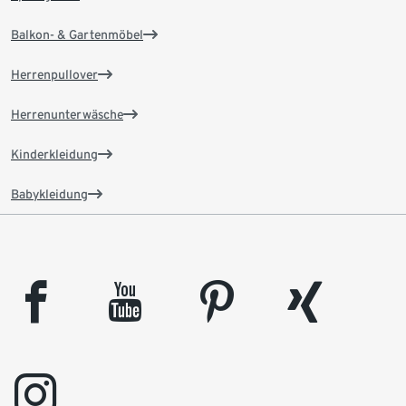
Balkon- & Gartenmöbel
Herrenpullover
Herrenunterwäsche
Kinderkleidung
Babykleidung
facebook
youtube
pinterest
xing
instagram