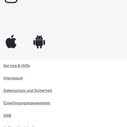
appleinc
android
Service & Hilfe
Impressum
Datenschutz und Sicherheit
Einwilligungsmanagement
AGB