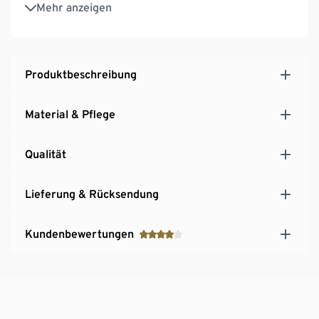
Mit hochwertigem Markenelasthan für
Mehr anzeigen
Langlebigkeit und hohe Waschbeständigkeit
Längenverstellbare Träger
3-fach verstellbarer SoftSeal®-Häkchenverschluss
Produktbeschreibung
Material & Pflege
Qualität
Lieferung & Rücksendung
Kundenbewertungen