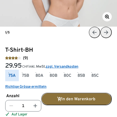
1/5
T-Shirt-BH
(9)
29.95
inkl. MwSt.
zzgl. Versandkosten
CHF
75A
75B
80A
80B
80C
85B
85C
Richtige Grösse ermitteln
Anzahl
In den Warenkorb
Auf Lager