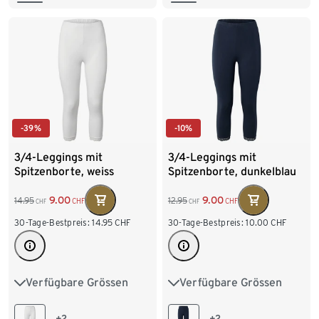
XXL 52/54
XXL 52/54
-39%
-10%
3/4-Leggings mit
3/4-Leggings mit
Spitzenborte, weiss
Spitzenborte, dunkelblau
9.00
9.00
14.95
12.95
CHF
CHF
CHF
CHF
30-Tage-Bestpreis:
14.95
CHF
30-Tage-Bestpreis:
10.00
CHF
Verfügbare Grössen
Verfügbare Grössen
S 36/38
M 40/42
S 36/38
M 40/42
L 44/46
XL 48/50
L 44/46
XL 48/50
+2
+2