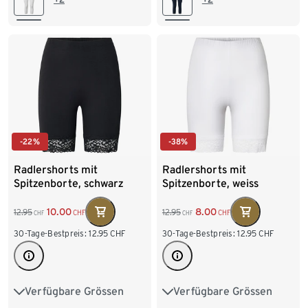
XXL 52/54
XXL 52/54
-22%
-38%
Radlershorts mit
Radlershorts mit
Spitzenborte, schwarz
Spitzenborte, weiss
10.00
8.00
12.95
12.95
CHF
CHF
CHF
CHF
30-Tage-Bestpreis:
12.95
CHF
30-Tage-Bestpreis:
12.95
CHF
Verfügbare Grössen
Verfügbare Grössen
S 36/38
M 40/42
S 36/38
M 40/42