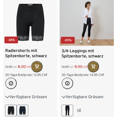
-38%
-39%
Radlershorts mit
3/4-Leggings mit
Spitzenborte, schwarz
Spitzenborte, schwarz
8.00
9.00
12.95
14.95
CHF
CHF
CHF
CHF
30-Tage-Bestpreis:
12.95
CHF
30-Tage-Bestpreis:
14.95
CHF
Verfügbare Grössen
Verfügbare Grössen
S 36/38
M 40/42
S 36/38
M 40/42
L 44/46
XL 48/50
L 44/46
XL 48/50
+2