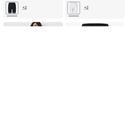
L 44/46
XL 48/50
L 44/46
XL 48/50
+2
+2
XXL 52/54
XXL 52/54
-11%
-38%
Radlershorts mit
Radlershorts
Spitzenborte, dunkelblau
8.00
8.00
12.95
12.95
CHF
CHF
CHF
CHF
30-Tage-Bestpreis:
9.00
CHF
30-Tage-Bestpreis:
12.95
CHF