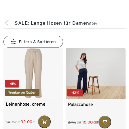
SALE: Lange Hosen für Damen
(169)
Filtern & Sortieren
-41%
Wenige verfügbar
-42%
Leinenhose, creme
Palazzohose
32.00
16.00
54.95
27.95
CHF
CHF
CHF
CHF