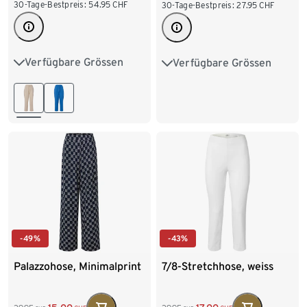
30-Tage-Bestpreis:
54.95
CHF
30-Tage-Bestpreis:
27.95
CHF
Verfügbare Grössen
Verfügbare Grössen
36
38
40
42
S 36/38
M 40/42
44
46
48
L 44/46
XL 48/50
XXL 52/54
-49%
-43%
Palazzohose, Minimalprint
7/8-Stretchhose, weiss