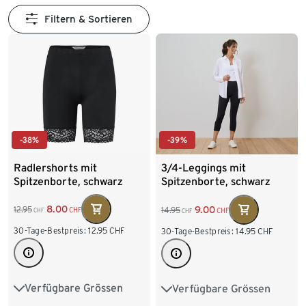
Filtern & Sortieren
-38%
-39%
Radlershorts mit
3/4-Leggings mit
Spitzenborte, schwarz
Spitzenborte, schwarz
8.00
9.00
12.95
14.95
CHF
CHF
CHF
CHF
30-Tage-Bestpreis:
12.95
CHF
30-Tage-Bestpreis:
14.95
CHF
Verfügbare Grössen
Verfügbare Grössen
S 36/38
M 40/42
S 36/38
M 40/42