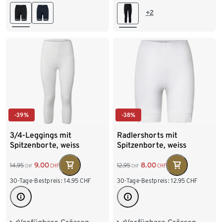
L 44/46
XL 48/50
L 44/46
XL 48/50
+2
XXL 52/54
XXL 52/54
-39%
-38%
3/4-Leggings mit
Radlershorts mit
Spitzenborte, weiss
Spitzenborte, weiss
9.00
8.00
14.95
12.95
CHF
CHF
CHF
CHF
30-Tage-Bestpreis:
14.95
CHF
30-Tage-Bestpreis:
12.95
CHF