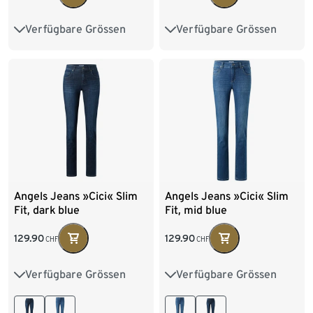
Verfügbare Grössen
Verfügbare Grössen
36
38
40
42
36
38
40
42
44
46
48
44
46
48
Angels Jeans »Cici« Slim
Angels Jeans »Cici« Slim
Fit, dark blue
Fit, mid blue
129.90
129.90
CHF
CHF
Verfügbare Grössen
Verfügbare Grössen
36
38
40
42
36
38
40
42
44
46
48
44
46
48