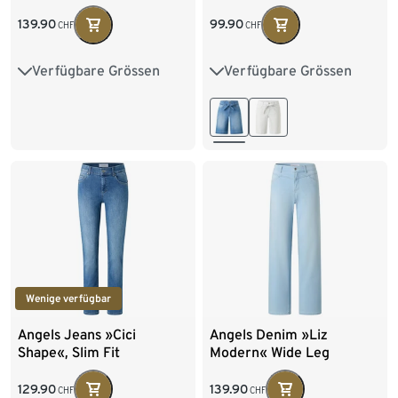
139.90
99.90
CHF
CHF
Verfügbare Grössen
Verfügbare Grössen
36
38
40
42
36
38
40
42
44
46
48
44
46
48
Wenige verfügbar
Angels Jeans »Cici
Angels Denim »Liz
Shape«, Slim Fit
Modern« Wide Leg
129.90
139.90
CHF
CHF