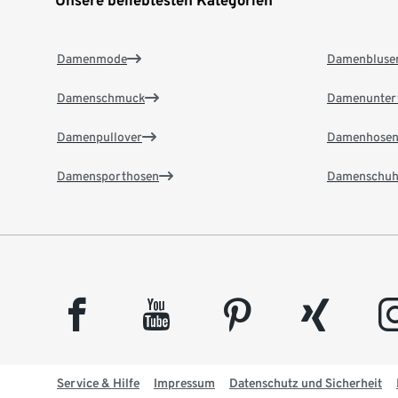
Unsere beliebtesten Kategorien
Damenmode
Damenbluse
Damenschmuck
Damenunter
Damenpullover
Damenhose
Damensporthosen
Damenschuh
facebook
youtube
pinterest
xing
insta
Service & Hilfe
Impressum
Datenschutz und Sicherheit