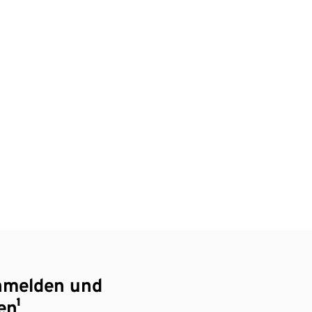
nmelden und
en¹