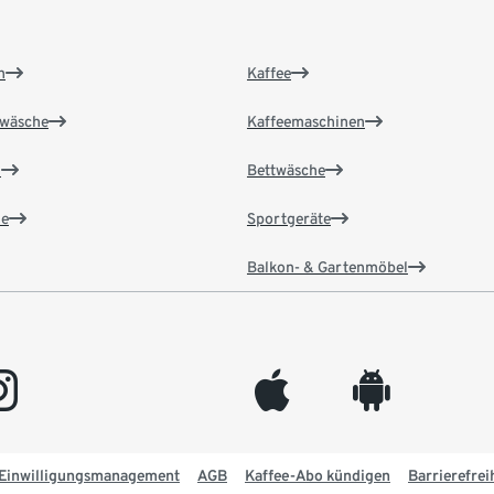
n
Kaffee
wäsche
Kaffeemaschinen
n
Bettwäsche
e
Sportgeräte
Balkon- & Gartenmöbel
gram
appleinc
android
Einwilligungsmanagement
AGB
Kaffee-Abo kündigen
Barrierefrei