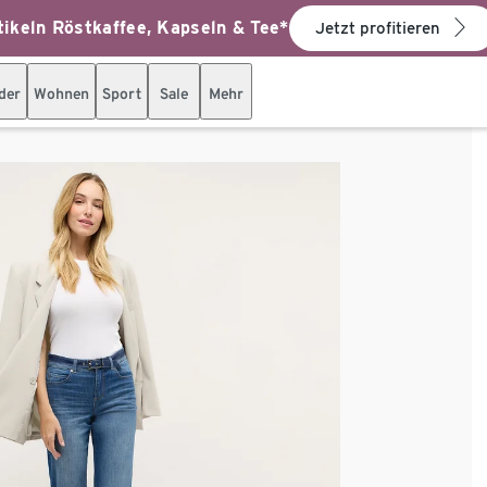
ikeln Röstkaffee, Kapseln & Tee*
Jetzt profitieren
der
Wohnen
Sport
Sale
Mehr