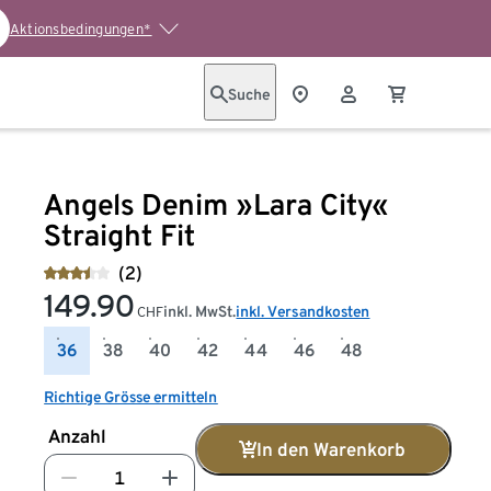
Aktionsbedingungen*
Suche
Angels Denim »Lara City«
Straight Fit
(2)
149.90
inkl. MwSt.
inkl. Versandkosten
CHF
36
38
40
42
44
46
48
Richtige Grösse ermitteln
Anzahl
In den Warenkorb