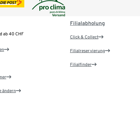
Filialabholung
nd ab 40 CHF
Click & Collect
en
Filialreservierung
Filialfinder
ner
e ändern