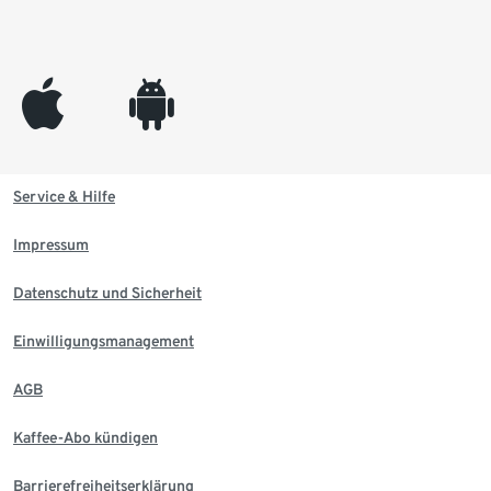
appleinc
android
Service & Hilfe
Impressum
Datenschutz und Sicherheit
Einwilligungsmanagement
AGB
Kaffee-Abo kündigen
Barrierefreiheitserklärung