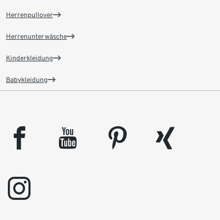
Herrenpullover
Herrenunterwäsche
Kinderkleidung
Babykleidung
facebook
youtube
pinterest
xing
instagram