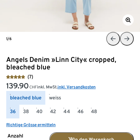
1/6
Angels Denim »Linn City« cropped,
bleached blue
(7)
139.90
inkl. MwSt.
inkl. Versandkosten
CHF
bleached blue
weiss
36
38
40
42
44
46
48
Richtige Grösse ermitteln
Anzahl
In den Warenkorb