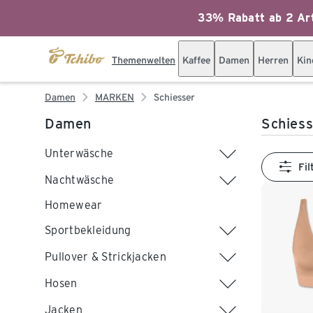
33% Rabatt ab 2 Art
Themenwelten
Kaffee
Damen
Herren
Kin
Damen
MARKEN
Schiesser
Damen
Schies
Unterwäsche
Fil
Nachtwäsche
Homewear
Sportbekleidung
Pullover & Strickjacken
Hosen
Jacken