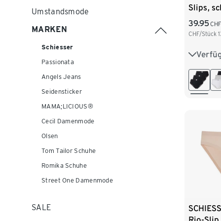
Slips, s
Umstandsmode
39.95
CH
MARKEN
CHF/Stück
1
Schiesser
Verfü
36
3
Passionata
44
Angels Jeans
Seidensticker
MAMA;LICIOUS®
Cecil Damenmode
Olsen
Tom Tailor Schuhe
Romika Schuhe
Street One Damenmode
SALE
SCHIESS
Rio-Slip