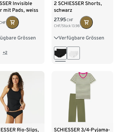
SSER Invisible
2 SCHIESSER Shorts,
r mit Pads, weiss
schwarz
27.95
CHF
CHF
CHF/Stück
13.98
fügbare Grössen
Verfügbare Grössen
38
40
42
36
38
40
42
44
+2
IESSER Rio-Slips,
SCHIESSER 3/4-Pyjama-