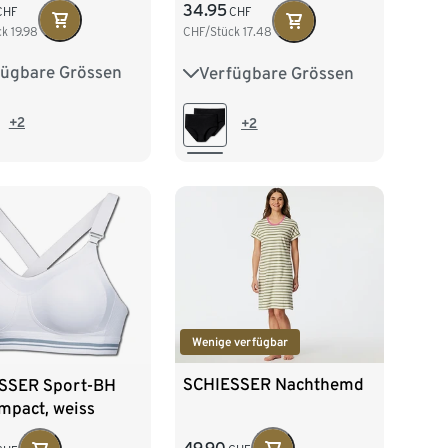
en
Streifen
34.95
CHF
CHF
ck
19.98
CHF/Stück
17.48
fügbare Grössen
Verfügbare Grössen
38
40
42
36
38
40
42
44
+2
+2
Wenige verfügbar
SCHIESSER Nachthemd
SSER Sport-BH
mpact, weiss