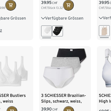
Streif
39.95
39.95
F
CHF
CHF/Stü
9.98
CHF/Stück
13.32
Ver
gbare Grössen
Verfügbare Grössen
36
8
40
42
36
38
40
42
44
44
2
SSER Bustiers
3 SCHIESSER Brazilian-
SCHIE
, weiss
Slips, schwarz, weiss,
High I
grau meliert
39.90
F
CHF