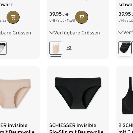
schwa
chwarz
39.95
39.95
F
CHF
CHF/Stü
3.32
CHF/Stück
19.98
Ver
gbare Grössen
Verfügbare Grössen
36
8
40
42
36
38
40
42
44
44
+2
ER invisible
SCHIESSER invisible
2 SCH
 mit Baumwolle,
Rio-Slip mit Baumwolle,
mit Cu