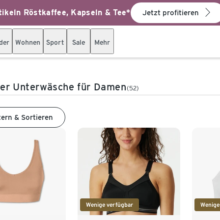
ikeln Röstkaffee, Kapseln & Tee*
Jetzt profitieren
der
Wohnen
Sport
Sale
Mehr
ser Unterwäsche für Damen
(52)
tern & Sortieren
Wenige verfügbar
Wenige