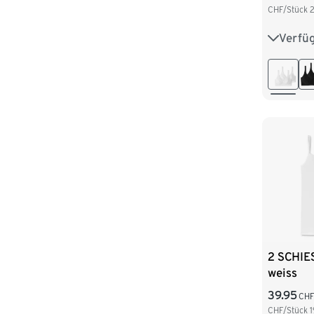
CHF/Stück
Verfü
75A
80A
85B
2 SCHIE
weiss
39.95
CH
CHF/Stück
1