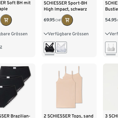
ER Soft BH mit
SCHIESSER Sport-BH
SCHIE
aple
High Impact, schwarz
Bustie
69.95
54.95
F
CHF
gbare Grössen
Verfügbare Grössen
Ver
L
XL
XXL
80B
80C
80D
36
85B
85C
85D
44
2
90C
90D
3 SCH
SER Brazilian-
2 SCHIESSER Tops, sand