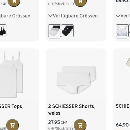
69.95
27.48
CHF/Stück
13.30
gbare Grössen
Verfügbare Grössen
Ver
75B
75C
36
38
40
42
75B
80B
80C
44
80C
85C
90D
SCHIE
SSER Tops,
2 SCHIESSER Shorts,
weiss
27.95
F
CHF
64.90
9.98
CHF/Stück
13.98