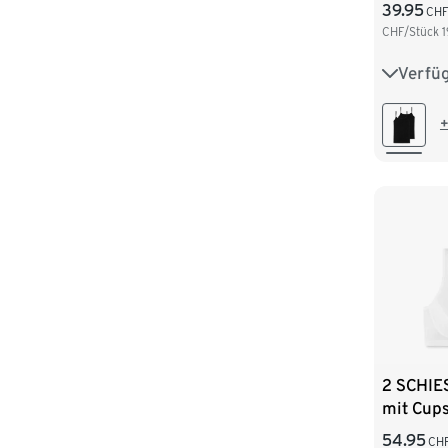
39.95
CH
CHF/Stück
1
Verfü
36
3
44
+
2 SCHIE
mit Cups
54.95
CH