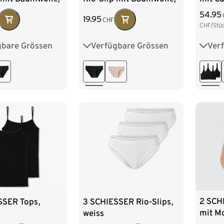
schwarz
54.95
19.95
CHF
CHF/Stü
gbare Grössen
Verfügbare Grössen
Ver
8
40
42
36
38
40
42
75A
44
80A
85B
2 SCH
SSER Tops,
3 SCHIESSER Rio-Slips,
mit Mo
weiss