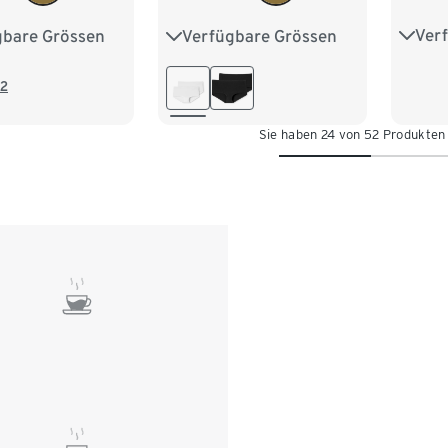
Ver
gbare Grössen
Verfügbare Grössen
36
8
40
42
36
38
40
42
44
44
2
Sie haben 24 von 52 Produkten