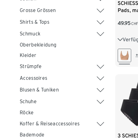
SCHIESS
Pads, m
Grosse Grössen
Shirts & Tops
49.95
CH
Schmuck
Verfü
S
M
Oberbekleidung
+
Kleider
Strümpfe
Accessoires
Blusen & Tuniken
Schuhe
Röcke
Koffer & Reiseaccessoires
Bademode
3 SCHIES