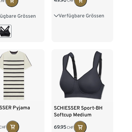
49.90
CHF
CHF
Verfügbare Grössen
fügbare Grössen
36
38
40
42
75C
80B
44
80D
85B
85D
90C
SSER Pyjama
SCHIESSER Sport-BH
Softcup Medium
69.95
CHF
CHF