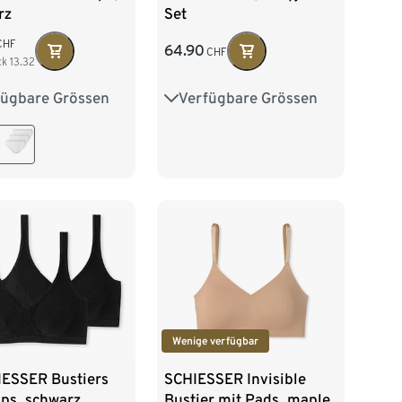
rz
Set
CHF
64.90
CHF
ck
13.32
fügbare Grössen
Verfügbare Grössen
38
40
42
36
38
40
42
44
Wenige verfügbar
IESSER Bustiers
SCHIESSER Invisible
ps, schwarz
Bustier mit Pads, maple