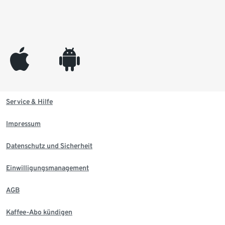
appleinc
android
Service & Hilfe
Impressum
Datenschutz und Sicherheit
Einwilligungsmanagement
AGB
Kaffee-Abo kündigen