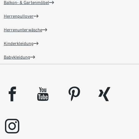
Balkon- & Gartenmöbel
Herrenpullover
Herrenunterwäsche
Kinderkleidung
Babykleidung
facebook
youtube
pinterest
xing
instagram