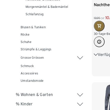
Nachth
Morgenmäntel & Bademäntel
Schlafanzug
10
19.95
CHF
Blusen & Tuniken
30-Tage-Be
Röcke
Schuhe
Strümpfe & Leggings
Verfü
S 36/38
Grosse Grössen
L 44/46
Schmuck
Accessoires
XXL 52
Umstandsmode
% Wohnen & Garten
% Kinder