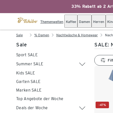
33% Rabatt ab 2 Art
Themenwelten
Kaffee
Damen
Herren
Kin
Sale
% Damen
Nachtwäsche & Homewear
Nach
Sale
SALE: 
Sport SALE
Fil
Summer SALE
Kids SALE
Garten SALE
Marken SALE
Top Angebote der Woche
-47%
Deals der Woche