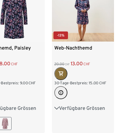
-13%
hemd, Paisley
Web-Nachthemd
8.00
13.00
CHF
20.00
CHF
CHF
-Bestpreis:
9.00
CHF
30-Tage-Bestpreis:
15.00
CHF
fügbare Grössen
Verfügbare Grössen
38
M 40/42
S 36/38
M 40/42
/46
XL 48/50
L 44/46
XL 48/50