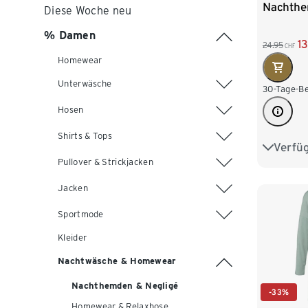
Nachth
Diese Woche neu
% Damen
1
24.95
CHF
Homewear
Unterwäsche
30-Tage-Be
Hosen
Shirts & Tops
Verfü
S 36/38
Pullover & Strickjacken
L 44/46
Jacken
XXL 52
Sportmode
Kleider
Nachtwäsche & Homewear
Nachthemden & Negligé
-33%
Homewear & Relaxhose