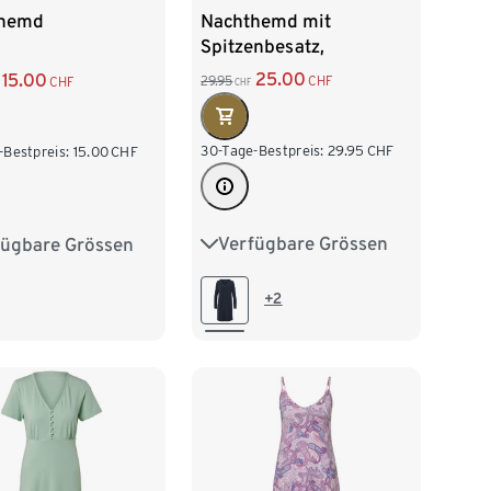
Nachthemd mit
themd
Spitzenbesatz,
dunkelblau
25.00
15.00
29.95
CHF
CHF
CHF
30-Tage-Bestpreis:
29.95
CHF
-Bestpreis:
15.00
CHF
Verfügbare Grössen
fügbare Grössen
S 36/38
M 40/42
38
M 40/42
L 44/46
XL 48/50
/46
+2