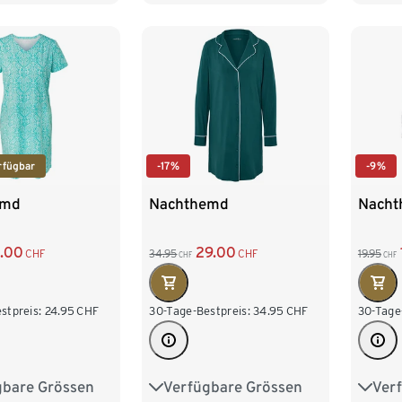
/54
XXL 
rfügbar
-17%
-9%
emd
Nachthemd
Nach
3.00
29.00
CHF
34.95
CHF
19.95
CHF
CHF
stpreis:
24.95
CHF
30-Tage-Bestpreis:
34.95
CHF
30-Tage
gbare Grössen
Verfügbare Grössen
Ver
M 40/42
S 36/38
M 40/42
S 36/