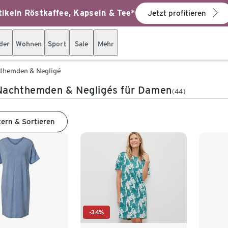
ikeln Röstkaffee, Kapseln & Tee*
Jetzt profitieren
der
Wohnen
Sport
Sale
Mehr
themden & Negligé
Nachthemden & Negligés für Damen
(44)
tern & Sortieren
-34%