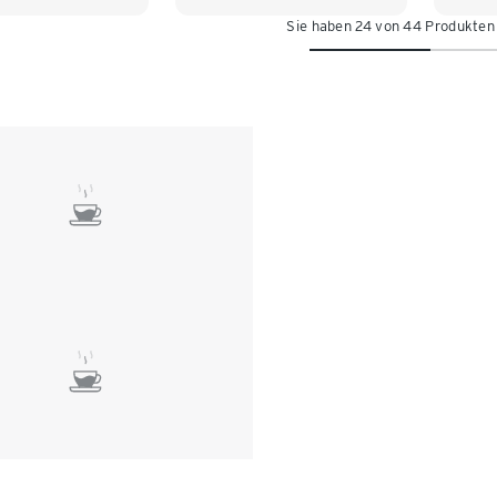
Sie haben 24 von 44 Produkten
XL 48/50
L 44/46
XL 48/50
L 44
/54
XXL 