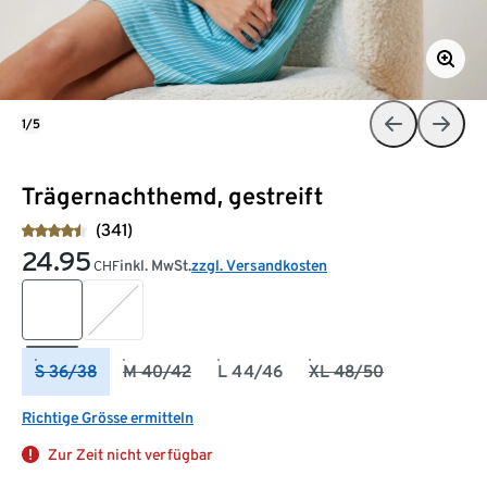
1/5
Trägernachthemd, gestreift
(341)
24.95
inkl. MwSt.
zzgl. Versandkosten
CHF
S 36/38
M 40/42
L 44/46
XL 48/50
Richtige Grösse ermitteln
Zur Zeit nicht verfügbar