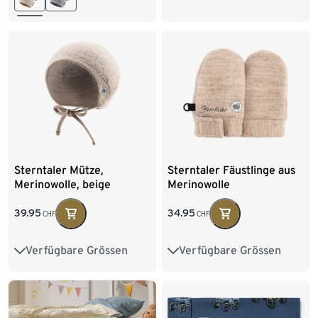
Sterntaler Mütze,
Sterntaler Fäustlinge aus
Merinowolle, beige
Merinowolle
39.95
34.95
CHF
CHF
Verfügbare Grössen
Verfügbare Grössen
37
39
41
43
0
1
45