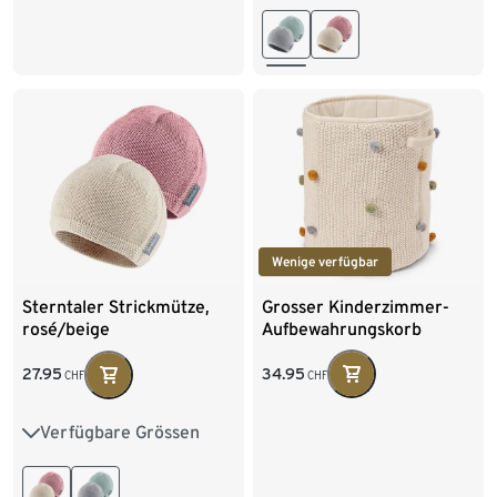
Wenige verfügbar
Grosser Kinderzimmer-
Sterntaler Strickmütze,
Aufbewahrungskorb
rosé/beige
34.95
27.95
CHF
CHF
Verfügbare Grössen
35
37
39
41