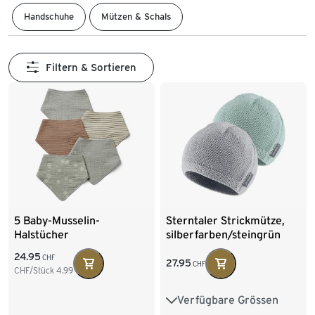
Handschuhe
Mützen & Schals
Filtern & Sortieren
5 Baby-Musselin-
Sterntaler Strickmütze,
Halstücher
silberfarben/steingrün
24.95
CHF
27.95
CHF
CHF/Stück
4.99
Verfügbare Grössen
35
37
39
41