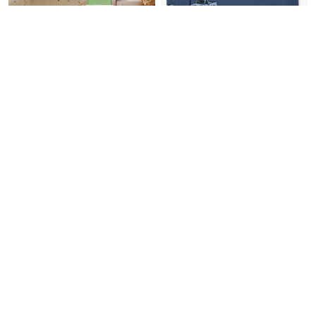
Wenige verfügbar
2 Kinderzimmer-
Kinder-Halstuch mit Klett,
Aufbewahrungskörbe
Trucks
29.95
CHF
8.95
CHF
CHF/Stück
14.98
-23%
-41%
Kinder-Sonnenmütze mit
3 Brotdosen im