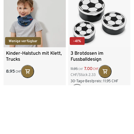
Wenige verfügbar
-41%
Kinder-Halstuch mit Klett,
3 Brotdosen im
Trucks
Fussballdesign
7.00
11.95
CHF
CHF
8.95
CHF
CHF/Stück
2.33
30-Tage-Bestpreis:
11.95
CHF