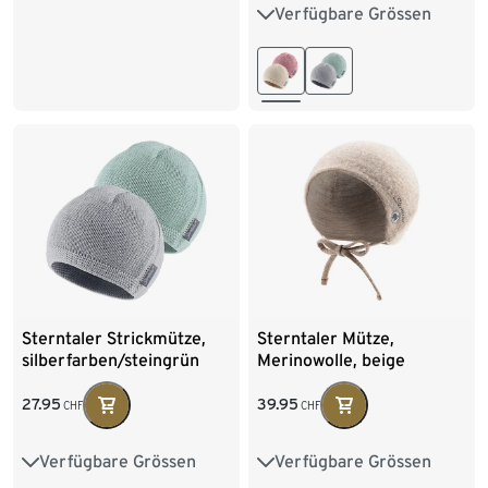
Verfügbare Grössen
35
37
39
41
Sterntaler Strickmütze,
Sterntaler Mütze,
silberfarben/steingrün
Merinowolle, beige
27.95
39.95
CHF
CHF
Verfügbare Grössen
Verfügbare Grössen
35
37
39
41
37
39
41
43