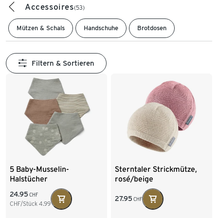
Accessoires
(53)
Mützen & Schals
Handschuhe
Brotdosen
Filtern & Sortieren
5 Baby-Musselin-
Sterntaler Strickmütze,
Halstücher
rosé/beige
24.95
CHF
27.95
CHF
CHF/Stück
4.99