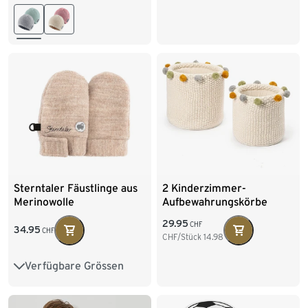
45
Sterntaler Fäustlinge aus
2 Kinderzimmer-
Merinowolle
Aufbewahrungskörbe
29.95
CHF
34.95
CHF
CHF/Stück
14.98
Verfügbare Grössen
0
1