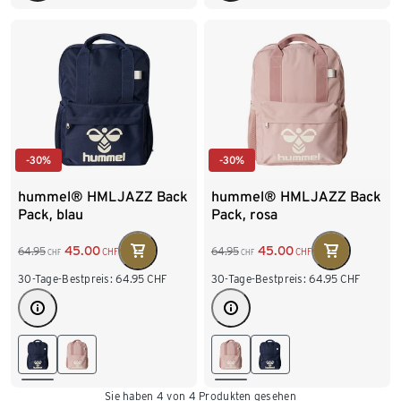
-30%
-30%
hummel® HMLJAZZ Back
hummel® HMLJAZZ Back
Pack, blau
Pack, rosa
45.00
45.00
64.95
64.95
CHF
CHF
CHF
CHF
30-Tage-Bestpreis:
64.95
CHF
30-Tage-Bestpreis:
64.95
CHF
Sie haben 4 von 4 Produkten gesehen