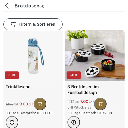
Brotdosen
(4)
Filtern & Sortieren
-10%
-41%
Trinkflasche
3 Brotdosen im
Fussballdesign
7.00
11.95
CHF
CHF
9.00
12.95
CHF
CHF
CHF/Stück
2.33
30-Tage-Bestpreis:
10.00
CHF
30-Tage-Bestpreis:
11.95
CHF