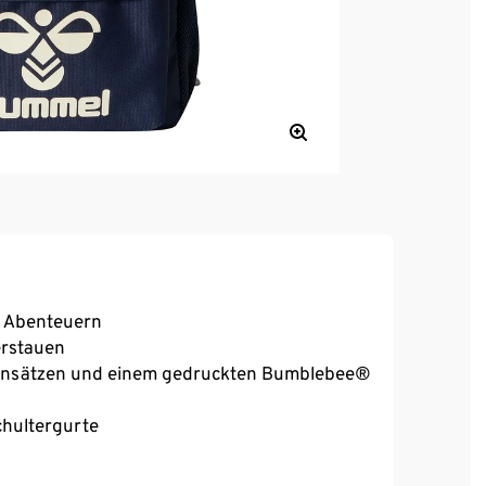
nd Abenteuern
erstauen
Einsätzen und einem gedruckten Bumblebee®
chultergurte
g an Rücken und Schultern
e