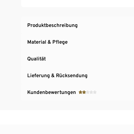
Reflektierende Details für eine ideale Sicht
B x H x T ca. 29 x 39 x 13 cm, Volumen ca. 14,7 
Die 100% fluorfreie, wasserabweisende Techn
Produktbeschreibung
Material & Pflege
Qualität
Lieferung & Rücksendung
Kundenbewertungen