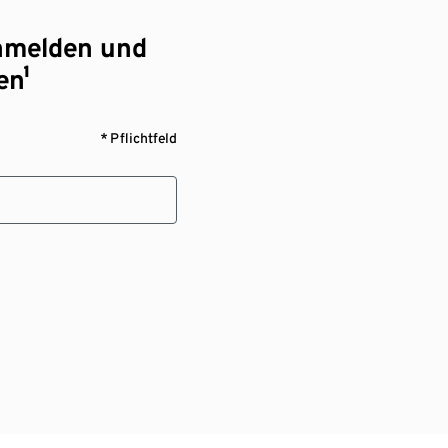
nmelden und
en¹
* Pflichtfeld