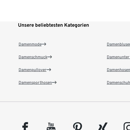
Unsere beliebtesten Kategorien
Damenmode
Damenbluse
Damenschmuck
Damenunter
Damenpullover
Damenhose
Damensporthosen
Damenschuh
facebook
youtube
pinterest
xing
insta