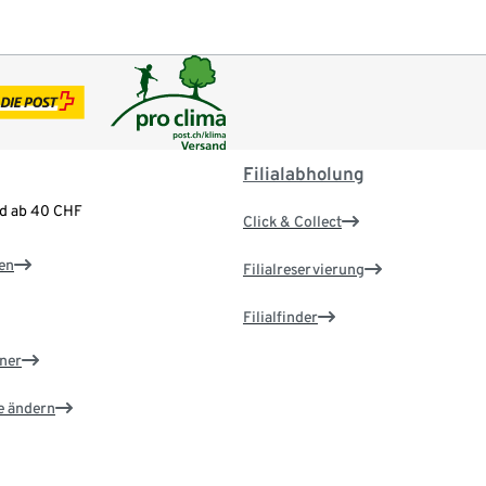
Filialabholung
nd ab 40 CHF
Click & Collect
en
Filialreservierung
Filialfinder
ner
e ändern