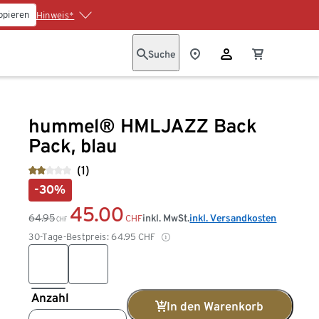
opieren
Hinweis*
Suche
hummel® HMLJAZZ Back
Pack, blau
(1)
-30%
45.00
64.95
inkl. MwSt.
inkl. Versandkosten
CHF
CHF
30-Tage-Bestpreis:
64.95
CHF
Anzahl
In den Warenkorb