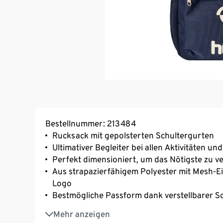
Bestellnummer: 213484
Rucksack mit gepolsterten Schultergurten
Ultimativer Begleiter bei allen Aktivitäten u
Perfekt dimensioniert, um das Nötigste zu v
Aus strapazierfähigem Polyester mit Mesh-
Logo
Bestmögliche Passform dank verstellbarer S
Hoher Tragekomfort durch weiche Polsterun
Mehr anzeigen
Tasche vorne, Seitentaschen und Innentasch