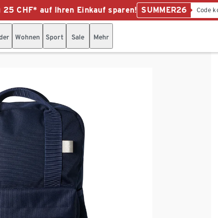
u 25 CHF* auf Ihren Einkauf sparen!
SUMMER26
Code k
der
Wohnen
Sport
Sale
Mehr