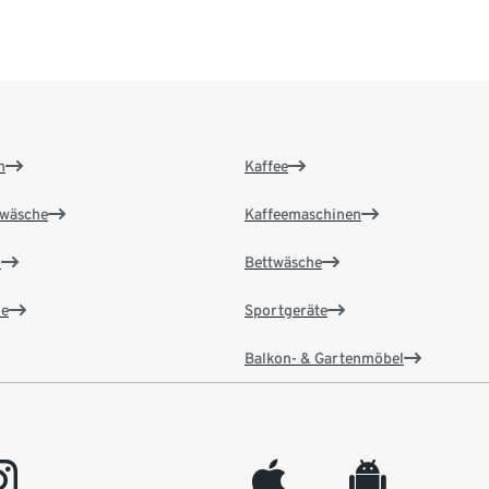
n
Kaffee
wäsche
Kaffeemaschinen
n
Bettwäsche
e
Sportgeräte
Balkon- & Gartenmöbel
gram
appleinc
android