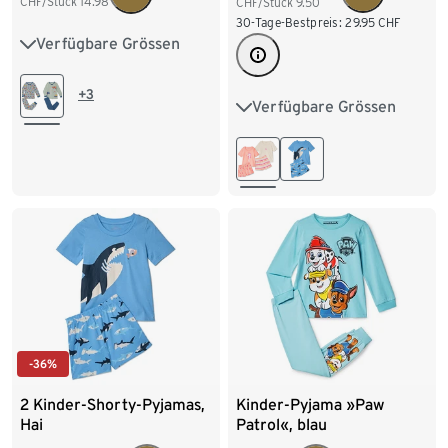
CHF/Stück
14.98
CHF/Stück
9.50
30-Tage-Bestpreis:
29.95
CHF
Verfügbare Grössen
86/92
98/104
110/116
122/128
+3
Verfügbare Grössen
86/92
98/104
134/140
110/116
122/128
-36%
2 Kinder-Shorty-Pyjamas,
Kinder-Pyjama »Paw
Hai
Patrol«, blau