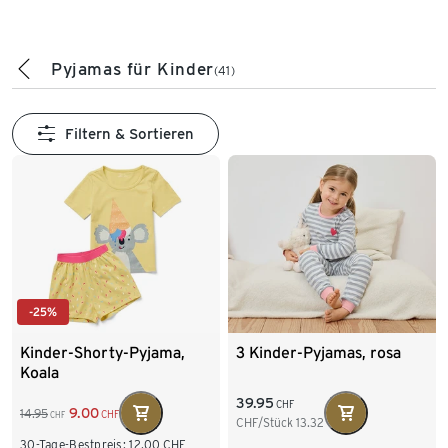
Pyjamas für Kinder
(41)
Filtern & Sortieren
-25%
Kinder-Shorty-Pyjama,
3 Kinder-Pyjamas, rosa
Koala
39.95
CHF
9.00
14.95
CHF
CHF
CHF/Stück
13.32
30-Tage-Bestpreis:
12.00
CHF