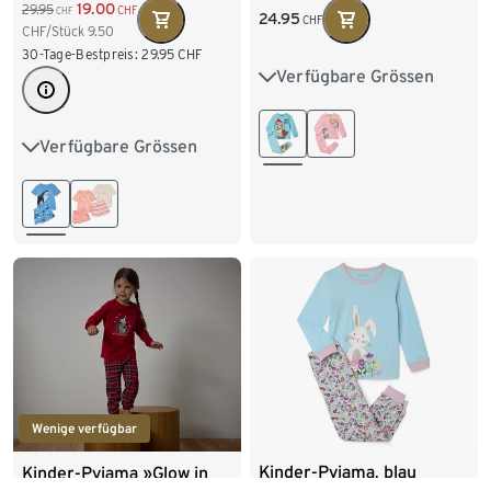
19.00
29.95
CHF
CHF
24.95
CHF
CHF/Stück
9.50
30-Tage-Bestpreis:
29.95
CHF
Verfügbare Grössen
86/92
98/104
110/116
122/128
Verfügbare Grössen
86/92
98/104
134/140
110/116
122/128
Wenige verfügbar
Kinder-Pyjama, blau
Kinder-Pyjama »Glow in