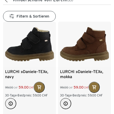
(35)
Filtern & Sortieren
LURCHI »Daniele-TEX«,
LURCHI »Daniele-TEX«,
navy
mokka
59.00
59.00
99.00
99.00
CHF
CHF
CHF
CHF
30-Tage-Bestpreis:
59.00
CHF
30-Tage-Bestpreis:
59.00
CHF