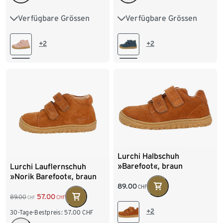
Verfügbare Grössen
Verfügbare Grössen
20
21
22
23
20
21
22
23
24
24
+2
+2
Lurchi Halbschuh
»Barefoot«, braun
Lurchi Lauflernschuh
»Norik Barefoot«, braun
89.00
CHF
57.00
89.00
CHF
CHF
+2
30-Tage-Bestpreis:
57.00
CHF