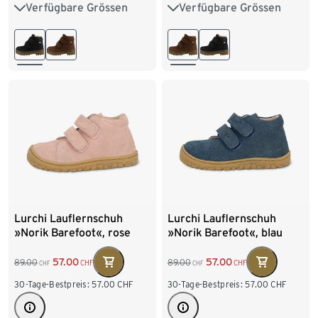
Verfügbare Grössen
Verfügbare Grössen
28
29
30
31
28
29
30
31
32
33
34
35
32
33
34
35
Lurchi Lauflernschuh
Lurchi Lauflernschuh
»Norik Barefoot«, rose
»Norik Barefoot«, blau
57.00
57.00
89.00
89.00
CHF
CHF
CHF
CHF
30-Tage-Bestpreis:
57.00
CHF
30-Tage-Bestpreis:
57.00
CHF