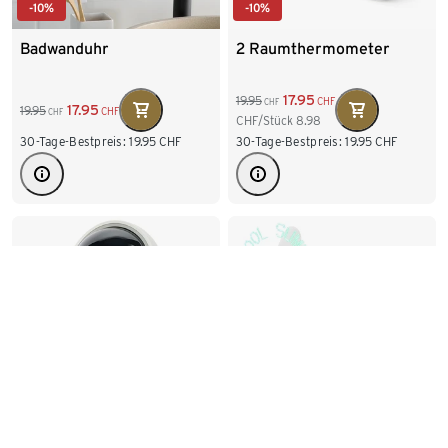
-10%
-10%
Badwanduhr
2 Raumthermometer
17.95
19.95
CHF
CHF
17.95
19.95
CHF
CHF
CHF/Stück
8.98
30-Tage-Bestpreis:
19.95
CHF
30-Tage-Bestpreis:
19.95
CHF
Tisch-Mülleimer mit
Hand-Ventilator
Sensor