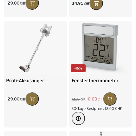
129.00
34.95
CHF
CHF
-16%
Profi-Akkusauger
Fensterthermometer
129.00
10.00
12.95
CHF
CHF
CHF
30-Tage-Bestpreis:
12.00
CHF