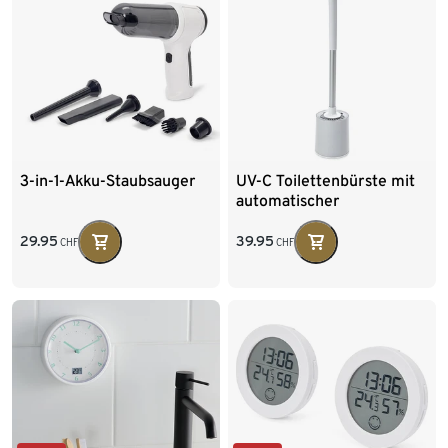
3-in-1-Akku-Staubsauger
UV-C Toilettenbürste mit
automatischer
Desinfektion
29.95
39.95
CHF
CHF