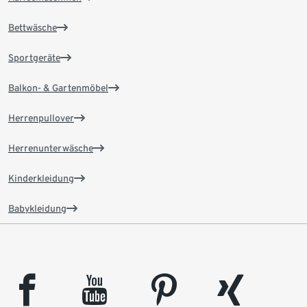
Bettwäsche
Sportgeräte
Balkon- & Gartenmöbel
Herrenpullover
Herrenunterwäsche
Kinderkleidung
Babykleidung
facebook
youtube
pinterest
xing