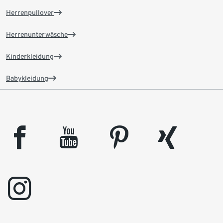
Herrenpullover
Herrenunterwäsche
Kinderkleidung
Babykleidung
facebook
youtube
pinterest
xing
instagram