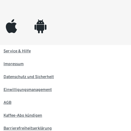
appleinc
android
Service & Hilfe
Impressum
Datenschutz und Sicherheit
Einwilligungsmanagement
AGB
Kaffee-Abo kündigen
Barrierefreiheitserklärung