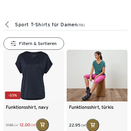
Sport T-Shirts für Damen
(116)
Filtern & Sortieren
-33%
Funktionsshirt, navy
Funktionsshirt, türkis
12.00
22.95
17.95
CHF
CHF
CHF