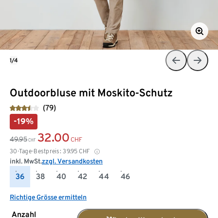
1/4
Outdoorbluse mit Moskito-Schutz
(79)
-19%
32.00
49.95
CHF
CHF
30-Tage-Bestpreis:
39.95
CHF
inkl. MwSt.
zzgl. Versandkosten
36
38
40
42
44
46
Richtige Grösse ermitteln
Anzahl