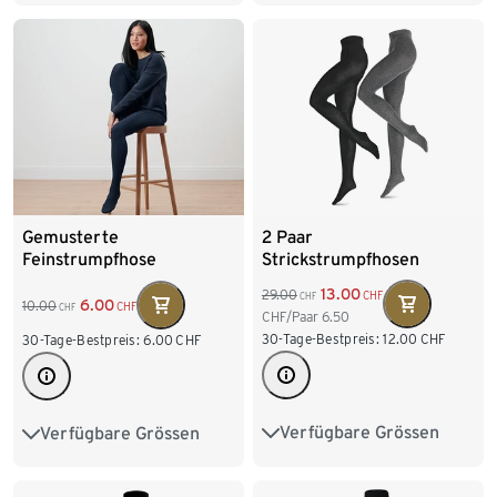
L 44/46
XL 48/50
L 44/46
XL 48/50
XXL 52/54
XXL 52/54
2 Paar
Gemusterte
Strickstrumpfhosen
Feinstrumpfhose
13.00
29.00
CHF
CHF
6.00
10.00
CHF
CHF
CHF/Paar
6.50
30-Tage-Bestpreis:
12.00
CHF
30-Tage-Bestpreis:
6.00
CHF
Verfügbare Grössen
Verfügbare Grössen
S 36/38
M 40/42
S 36/38
M 40/42
L 44/46
XL 48/50
L 44/46
XL 48/50