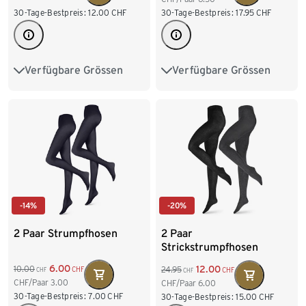
30-Tage-Bestpreis:
12.00
CHF
30-Tage-Bestpreis:
17.95
CHF
Verfügbare Grössen
Verfügbare Grössen
S 36/38
M 40/42
S 36/38
M 40/42
L 44/46
XL 48/50
L 44/46
XL 48/50
XXL 52/54
XXL 52/54
-14%
-20%
2 Paar Strumpfhosen
2 Paar
Strickstrumpfhosen
6.00
12.00
10.00
24.95
CHF
CHF
CHF
CHF
CHF/Paar
3.00
CHF/Paar
6.00
30-Tage-Bestpreis:
7.00
CHF
30-Tage-Bestpreis:
15.00
CHF