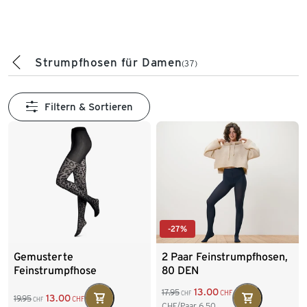
Strumpfhosen für Damen
(37)
Filtern & Sortieren
-27%
Gemusterte
2 Paar Feinstrumpfhosen,
Feinstrumpfhose
80 DEN
13.00
17.95
CHF
CHF
13.00
19.95
CHF
CHF
CHF/Paar
6.50