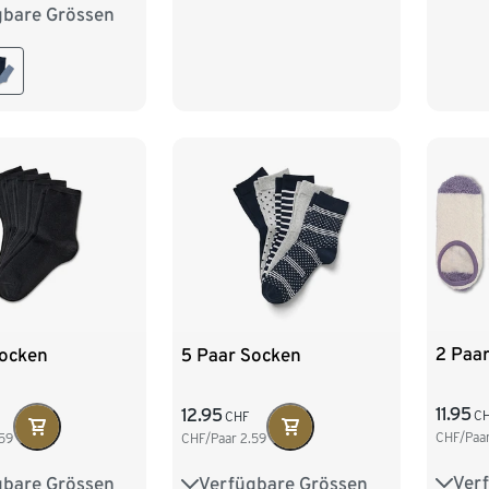
gbare Grössen
39-42
2 Paa
Socken
5 Paar Socken
11.95
12.95
C
CHF
CHF/Paa
59
CHF/Paar
2.59
Ver
gbare Grössen
Verfügbare Grössen
35-3
39-42
35-38
39-42