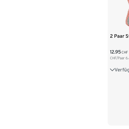
2 Paar S
12.95
CHF
CHF/Paar
6
Verfü
35-38