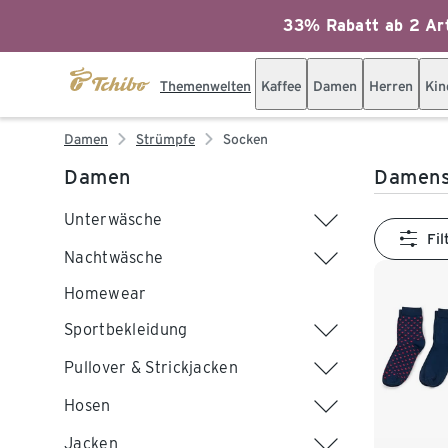
33% Rabatt ab 2 Art
Themenwelten
Kaffee
Damen
Herren
Kin
Damen
Strümpfe
Socken
Damen
Damens
Unterwäsche
Fil
Nachtwäsche
Homewear
Sportbekleidung
Pullover & Strickjacken
Hosen
Jacken