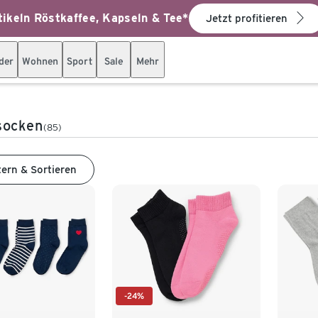
ikeln Röstkaffee, Kapseln & Tee*
Jetzt profitieren
der
Wohnen
Sport
Sale
Mehr
ocken
(85)
tern & Sortieren
-24%