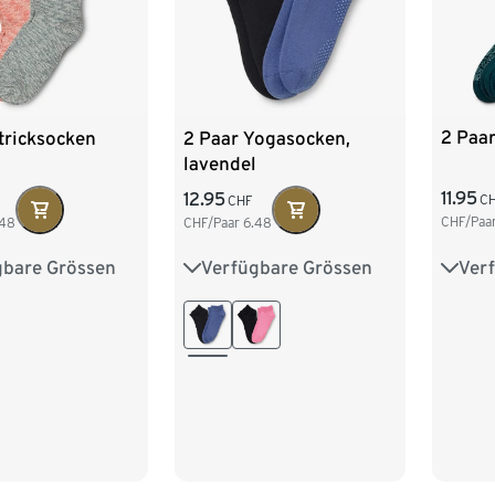
2 Paa
tricksocken
2 Paar Yogasocken,
lavendel
11.95
12.95
C
CHF
CHF/Paa
.48
CHF/Paar
6.48
Ver
gbare Grössen
Verfügbare Grössen
35-3
39-42
35-38
39-42