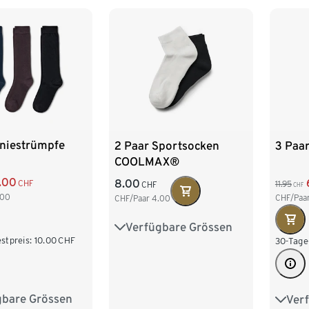
Kniestrümpfe
2 Paar Sportsocken
3 Paa
COOLMAX®
.00
8.00
CHF
11.95
CHF
CHF
.00
CHF/Paa
CHF/Paar
4.00
Verfügbare Grössen
35-38
39-42
43-46
stpreis:
10.00
CHF
30-Tage
gbare Grössen
Ver
39-42
35-3