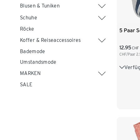
Blusen & Tuniken
Schuhe
Röcke
5 Paar 
Koffer & Reiseaccessoires
12.95
CHF
Bademode
CHF/Paar
2.
Umstandsmode
Verfü
35-38
MARKEN
SALE