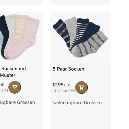
42-43
r Socken mit
5 Paar Socken
-Muster
12.95
HF
CHF
r
2.59
CHF/Paar
2.59
fügbare Grössen
Verfügbare Grössen
8
39-42
35-38
39-42