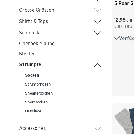
5 Paar 
Grosse Grössen
12.95
CHF
Shirts & Tops
CHF/Paar
2.
Schmuck
Verfü
35-38
Oberbekleidung
Kleider
Strümpfe
Socken
Strumpfhosen
Sneakersocken
Sportsocken
Füsslinge
Accessoires