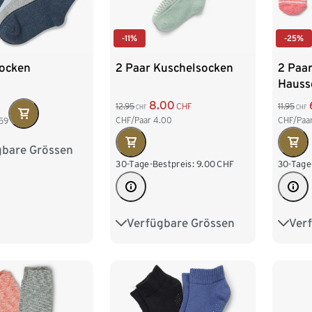
-11%
-25%
Socken
2 Paar Kuschelsocken
2 Paa
Hauss
8.00
12.95
CHF
11.95
CHF
CHF
CHF/Paar
4.00
CHF/Paa
59
gbare Grössen
39-42
30-Tage-Bestpreis:
9.00
CHF
30-Tage
Verfügbare Grössen
Ver
35-38
39-42
35-3