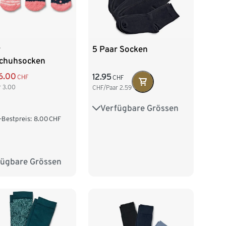
5 Paar Socken
r
chuhsocken
6.00
12.95
CHF
CHF
r
3.00
CHF/Paar
2.59
Verfügbare Grössen
35-38
39-42
-Bestpreis:
8.00
CHF
fügbare Grössen
8
39-42