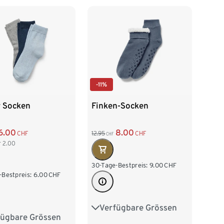
-11%
r Socken
Finken-Socken
6.00
8.00
CHF
12.95
CHF
CHF
r
2.00
30-Tage-Bestpreis:
9.00
CHF
-Bestpreis:
6.00
CHF
Verfügbare Grössen
36-37
38-39
40-41
fügbare Grössen
8
39-42