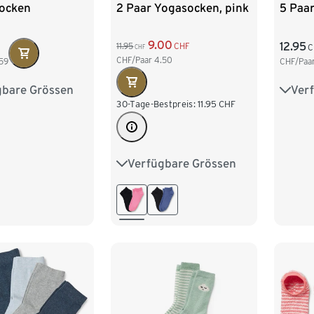
Socken
2 Paar Yogasocken, pink
5 Paa
9.00
12.95
11.95
CHF
C
CHF
CHF/Paar
4.50
59
CHF/Paa
gbare Grössen
Ver
39-42
35-3
30-Tage-Bestpreis:
11.95
CHF
Verfügbare Grössen
35-38
39-42