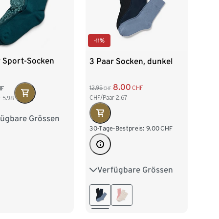
-11%
r Sport-Socken
3 Paar Socken, dunkel
8.00
12.95
CHF
HF
CHF
CHF/Paar
2.67
r
5.98
fügbare Grössen
8
39-42
30-Tage-Bestpreis:
9.00
CHF
Verfügbare Grössen
35-38
39-42