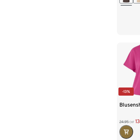
XXL 52
-13%
Blusensh
1
24.95
CHF