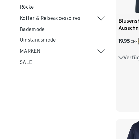
Röcke
Koffer & Reiseaccessoires
Blusensh
Ausschni
Bademode
Umstandsmode
19.95
CHF
MARKEN
Verfü
S 36/38
SALE
L 44/46
XXL 52