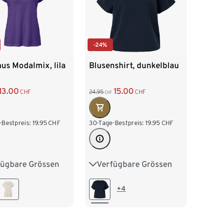
-24%
aus Modalmix, lila
Blusenshirt, dunkelblau
13.00
15.00
CHF
24.95
CHF
CHF
-Bestpreis:
19.95
CHF
30-Tage-Bestpreis:
19.95
CHF
fügbare Grössen
Verfügbare Grössen
38
M 40/42
S 36/38
M 40/42
/46
XL 48/50
L 44/46
XL 48/50
+4
52/54
XXL 52/54