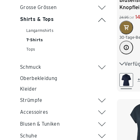
Blusensh
Knopflei
Grosse Grössen
1
24.95
CHF
Shirts & Tops
Langarmshirts
30-Tage-Be
T-Shirts
Tops
Verfü
S 36/38
Schmuck
L 44/46
Oberbekleidung
+
Kleider
XXL 52
Strümpfe
Accessoires
Blusen & Tuniken
Schuhe