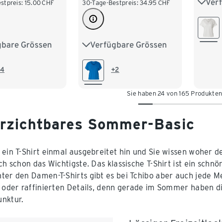
Ver
S 36/
stpreis:
15.00
CHF
30-Tage-Bestpreis:
34.95
CHF
L 44
gbare Grössen
Verfügbare Grössen
M 40/42
S 36/38
M 40/42
XXL 
XL 48/50
L 44/46
XL 48/50
4
+2
/54
XXL 52/54
Sie haben 24 von 165 Produkte
rzichtbares Sommer-Basic
 ein T-Shirt einmal ausgebreitet hin und Sie wissen woher 
ch schon das Wichtigste. Das klassische T-Shirt ist ein schnö
ter den Damen-T-Shirts gibt es bei Tchibo aber auch jede M
n oder raffinierten Details, denn gerade im Sommer haben d
nktur.