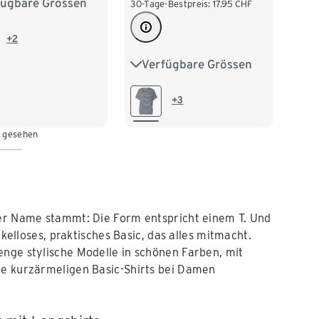
fügbare Grössen
38
M 40/42
30-Tage-Bestpreis:
17.95
CHF
/46
XL 48/50
+2
Verfügbare Grössen
S 36/38
M 40/42
52/54
L 44/46
XL 48/50
+3
XXL 52/54
n gesehen
der Name stammt: Die Form entspricht einem T. Und
rkelloses, praktisches Basic, das alles mitmacht.
enge stylische Modelle in schönen Farben, mit
ie kurzärmeligen Basic-Shirts bei Damen