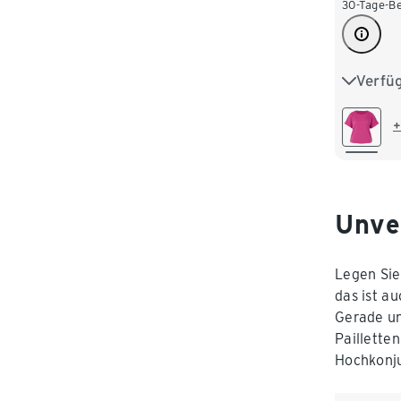
30-Tage-Be
Verfü
S 36/38
L 44/46
+
XXL 52
Unve
Legen Sie
das ist au
Gerade un
Paillette
Hochkonju