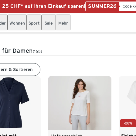
u 25 CHF* auf Ihren Einkauf sparen!
SUMMER26
Code k
der
Wohnen
Sport
Sale
Mehr
s für Damen
(165)
tern & Sortieren
-28%