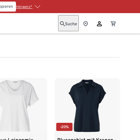
opieren
Hinweis*
Suche
-20%