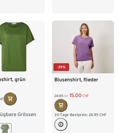
-39%
shirt, grün
Blusenshirt, flieder
15.00
24.95
CHF
CHF
HF
fügbare Grössen
38
M 40/42
30-Tage-Bestpreis:
24.95
CHF
/46
XL 48/50