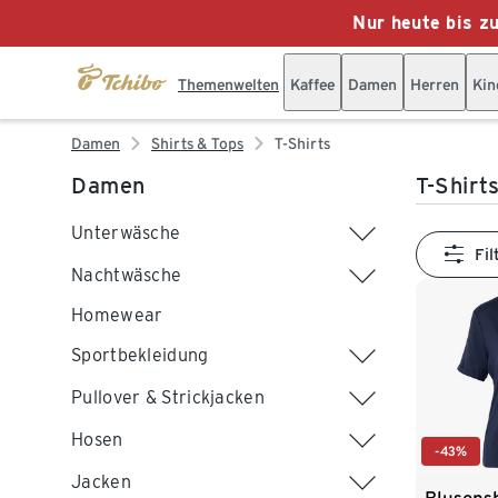
Nur heute bis z
Themenwelten
Kaffee
Damen
Herren
Kin
Damen
Shirts & Tops
T-Shirts
Damen
T-Shirt
Unterwäsche
Fil
Nachtwäsche
Homewear
Sportbekleidung
Pullover & Strickjacken
Hosen
-43%
Jacken