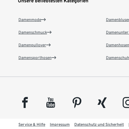
Unsere beliebtesten Kategorien
Damenmode
Damenbluse
Damenschmuck
Damenunter
Damenpullover
Damenhose
Damensporthosen
Damenschuh
facebook
youtube
pinterest
xing
insta
Service & Hilfe
Impressum
Datenschutz und Sicherheit