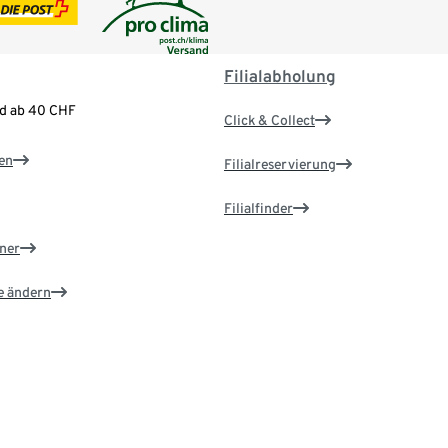
Filialabholung
nd ab 40 CHF
Click & Collect
en
Filialreservierung
Filialfinder
ner
e ändern