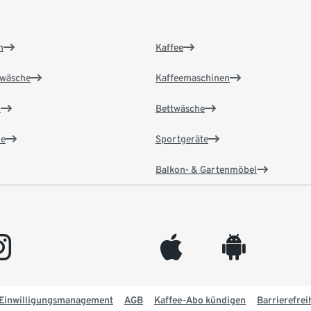
n
Kaffee
wäsche
Kaffeemaschinen
n
Bettwäsche
e
Sportgeräte
Balkon- & Gartenmöbel
gram
appleinc
android
Einwilligungsmanagement
AGB
Kaffee-Abo kündigen
Barrierefrei