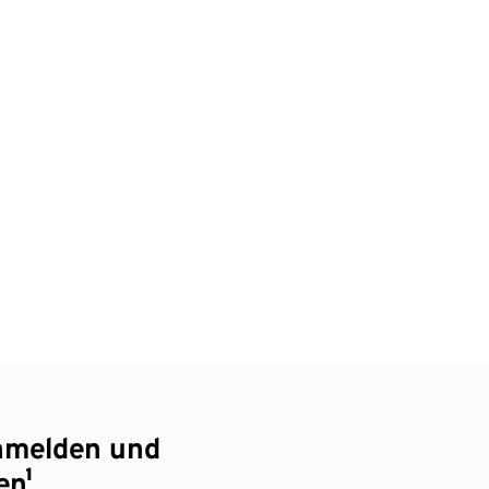
nmelden und
en¹