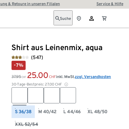
ung & Retoure in unseren Filialen
Service & Hilfe
Suche
Shirt aus Leinenmix, aqua
(547)
-7%
25.00
37.95
inkl. MwSt.
zzgl. Versandkosten
CHF
CHF
30-Tage-Bestpreis:
27.00
CHF
S 36/38
M 40/42
L 44/46
XL 48/50
XXL 52/54