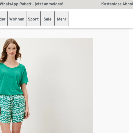
WhatsApp Rabatt - jetzt anmelden!
Kostenlose Abhol
der
Wohnen
Sport
Sale
Mehr