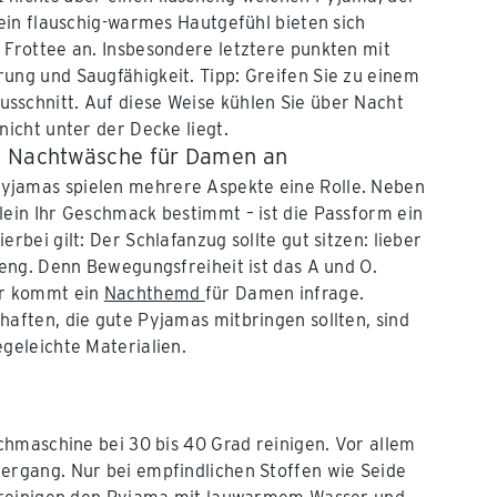
 ein flauschig-warmes Hautgefühl bieten sich
 Frottee an. Insbesondere letztere punkten mit
ung und Saugfähigkeit. Tipp: Greifen Sie zu einem
sschnitt. Auf diese Weise kühlen Sie über Nacht
nicht unter der Decke liegt.
i Nachtwäsche für Damen an
jamas spielen mehrere Aspekte eine Rolle. Neben
lein Ihr Geschmack bestimmt – ist die Passform ein
erbei gilt: Der Schlafanzug sollte gut sitzen: lieber
u eng. Denn Bewegungsfreiheit ist das A und O.
er kommt ein
Nachthemd
für Damen infrage.
haften, die gute Pyjamas mitbringen sollten, sind
egeleichte Materialien.
chmaschine bei 30 bis 40 Grad reinigen. Vor allem
rgang. Nur bei empfindlichen Stoffen wie Seide