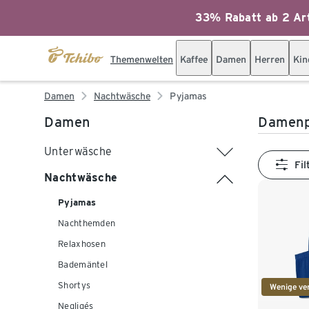
33% Rabatt ab 2 Art
Themenwelten
Kaffee
Damen
Herren
Kin
Damen
Nachtwäsche
Pyjamas
Damen
Damenp
Unterwäsche
Fil
Nachtwäsche
Pyjamas
Nachthemden
Relaxhosen
Bademäntel
Shortys
Wenige ve
Negligés