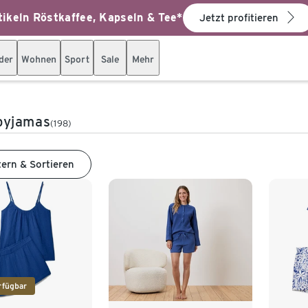
ikeln Röstkaffee, Kapseln & Tee*
Jetzt profitieren
der
Wohnen
Sport
Sale
Mehr
yjamas
(198)
tern & Sortieren
rfügbar