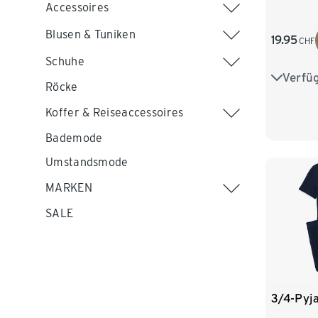
Accessoires
Blusen & Tuniken
19.95
CHF
Schuhe
Verfü
34
3
Röcke
42
Koffer & Reiseaccessoires
Bademode
Umstandsmode
MARKEN
SALE
3/4-Pyj