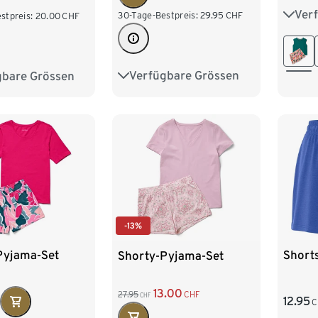
Ver
XS 3
30-Tage-Bestpreis:
29.95
CHF
stpreis:
20.00
CHF
M 40
Verfügbare Grössen
gbare Grössen
XS 32/34
S 36/38
M 40/42
XL 4
M 40/42
L 44/46
XL 48/50
XL 48/50
/54
XXL 52/54
-13%
Pyjama-Set
Short
Shorty-Pyjama-Set
13.00
27.95
CHF
CHF
12.95
C