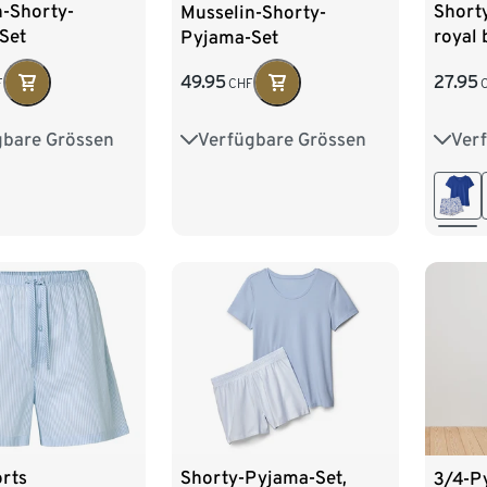
n-Shorty-
Short
Musselin-Shorty-
Set
royal 
Pyjama-Set
27.95
49.95
F
CHF
gbare Grössen
Ver
Verfügbare Grössen
8
40
42
XS 3
36
38
40
42
44
46
46
M 40
XL 4
rts
Shorty-Pyjama-Set,
3/4-P