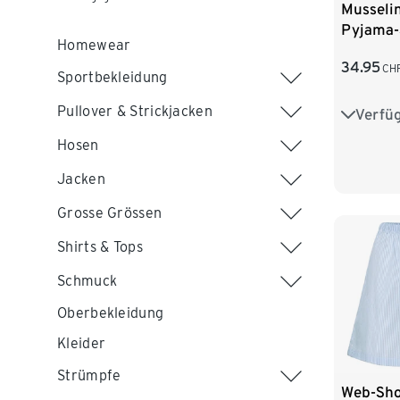
Musseli
Pyjama-
Homewear
34.95
CH
Sportbekleidung
Pullover & Strickjacken
Verfü
36
3
Hosen
44
Jacken
Grosse Grössen
Shirts & Tops
Schmuck
Oberbekleidung
Kleider
Strümpfe
Web-Sho