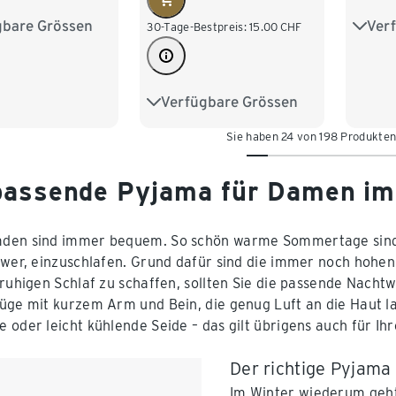
gbare Grössen
Ver
M 40/42
XS 3
30-Tage-Bestpreis:
15.00
CHF
XL 48/50
M 40
Verfügbare Grössen
XS 32/34
S 36/38
/54
XL 4
Sie haben 24 von 198 Produkte
M 40/42
L 44/46
XL 48/50
XXL 52/54
passende Pyjama für Damen i
en sind immer bequem. So schön warme Sommertage sind: We
hwer, einzuschlafen. Grund dafür sind die immer noch hoh
 ruhigen Schlaf zu schaffen, sollten Sie die passende Nacht
üge mit kurzem Arm und Bein, die genug Luft an die Haut l
 oder leicht kühlende Seide – das gilt übrigens auch für Ih
Der richtige Pyjama
Im Winter wiederum geht