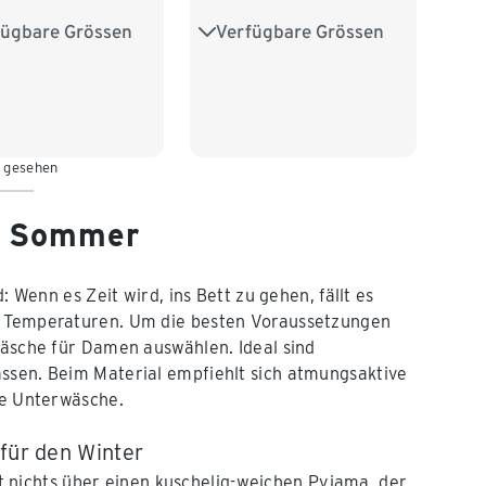
fügbare Grössen
Verfügbare Grössen
2/34
S 36/38
S 36/38
M 40/42
/42
L 44/46
L 44/46
XL 48/50
8/50
XXL 52/54
XXL 52/54
n gesehen
m Sommer
nn es Zeit wird, ins Bett zu gehen, fällt es
en Temperaturen. Um die besten Voraussetzungen
wäsche für Damen auswählen. Ideal sind
assen. Beim Material empfiehlt sich atmungsaktive
re Unterwäsche.
 für den Winter
 nichts über einen kuschelig-weichen Pyjama, der